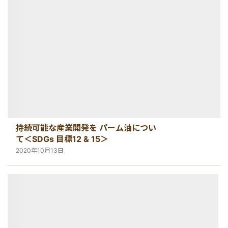
絶景アイランド
マレーシア
マレーシア国外
シンガポール
宿泊パッケージ
カンボジア
お得なプロモーション
持続可能な産業開発を パーム油につい
空港送迎
て＜SDGs 目標12 & 15＞
2020年10月13日
車チャーター
出張サポート