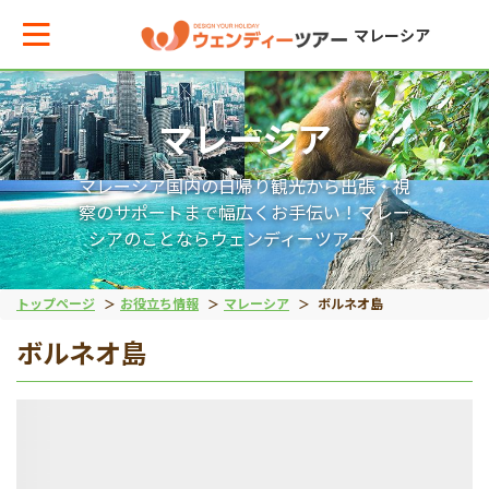
マレーシア
マレーシア
メインメニューへ戻る
メインメニューへ戻る
戻る
戻る
戻る
戻る
戻る
戻る
マレーシア国内の日帰り観光から出張・視
テーマから現地ツアーを探す
エリアからお役立ち情報を探す
世界遺産（文化）
世界遺産（自然）
動物
絶景アイランド
マレーシア国外
宿泊パッケージ
察のサポートまで幅広くお手伝い！マレー
シアのことならウェンディーツアーへ！
世界遺産（文化）
タイ
マラッカ
キナバル公園
オランウータン
ガヤ島
ブルネイ旅行
秘境ツアー
トップページ
お役立ち情報
マレーシア
ボルネオ島
ボルネオ島
世界遺産（自然）
インドネシア
ジョージタウン
グヌン・ムル国立公園
リバーサファリ
サピ島
動物
ベトナム
ホタル