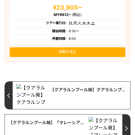
¥23,905~
MYR612~
(税込)
ツアー催行日:
日,月,火,水,木,土
開始時間:
8:30〜
所要時間:
8:00
詳細を見る
【クアラルンプール発】クアラルンプール・チャイナタウン散歩｜ペタリン通りの屋台グルメとおしゃれカフェ巡り」
【クアラルンプール発】「マレーシアのトイレ文化にびっくり！旅行前に知っておきたい2つのポイント」