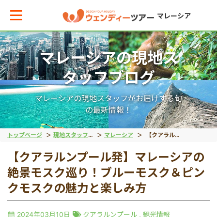
マレーシア
マレーシアの現地ス
メインメニューへ戻る
メインメニューへ戻る
戻る
戻る
戻る
戻る
戻る
戻る
タッフブログ
テーマから現地ツアーを探す
エリアからお役立ち情報を探す
世界遺産（文化）
世界遺産（自然）
動物
絶景アイランド
マレーシア国外
宿泊パッケージ
マレーシアの現地スタッフがお届けする旬
の最新情報！
世界遺産（文化）
タイ
マラッカ
キナバル公園
オランウータン
ガヤ島
ブルネイ旅行
秘境ツアー
トップページ
現地スタッフブログ
マレーシア
【クアラルンプール発】マレーシアの絶景モスク巡り！ブルーモスク＆ピンクモスクの魅力と楽しみ方
【クアラルンプール発】マレーシアの
世界遺産（自然）
インドネシア
ジョージタウン
グヌン・ムル国立公園
リバーサファリ
サピ島
絶景モスク巡り！ブルーモスク＆ピン
クモスクの魅力と楽しみ方
動物
ベトナム
ホタル
2024年03月10日
クアラルンプール
,
観光情報