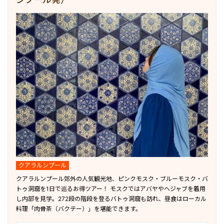
クアラルンプール
クアラルンプール郊外の人気観光地、ピンクモスク・ブルーモスク・バ
トゥ洞窟を1日で巡るお得ツアー！ モスクではアバヤやヘジャブを着用
し内部を見学。272段の階段を登るバトゥ洞窟も訪れ、昼食はローカル
料理「肉骨茶（バクテー）」を堪能できます。