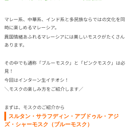
絶景アイランド
マレーシア
マレー系、中華系、インド系と多民族ならではの文化を同
マレーシア国外
シンガポール
時に楽しめるマレーシア。
異国情緒あふれるマレーシアには美しいモスクがたくさん
宿泊パッケージ
カンボジア
あります。
お得なプロモーション
その中でも通称「ブルーモスク」と「ピンクモスク」は必
見！
空港送迎
今回はインターン生イチオシ！
＼モスクの楽しみ方をご紹介します／
車チャーター
まずは、モスクのご紹介から
スルタン・サラフディン・アブドゥル・アジ
出張サポート
ズ・シャーモスク（ブルーモスク）