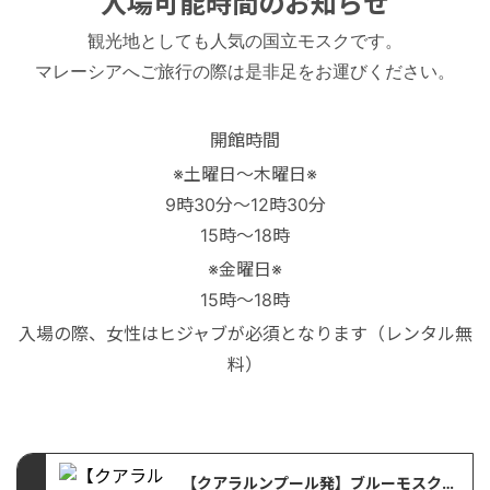
入場可能時間のお知らせ
絶景アイランド
マレーシア
観光地としても人気の国立モスクです。
マレーシアへご旅行の際は是非足をお運びください。
マレーシア国外
シンガポール
開館時間
宿泊パッケージ
カンボジア
※土曜日～木曜日※
9時30分～12時30分
お得なプロモーション
15時～18時
※金曜日※
空港送迎
15時～18時
入場の際、女性はヒジャブが必須となります（レンタル無
料）
車チャーター
出張サポート
【クアラルンプール発】ブルーモスク 入場可能時間のご案内