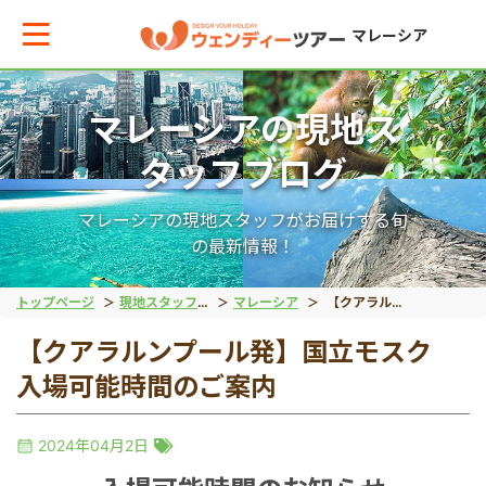
マレーシア
マレーシアの現地ス
メインメニューへ戻る
メインメニューへ戻る
戻る
戻る
戻る
戻る
戻る
戻る
タッフブログ
テーマから現地ツアーを探す
エリアからお役立ち情報を探す
世界遺産（文化）
世界遺産（自然）
動物
絶景アイランド
マレーシア国外
宿泊パッケージ
マレーシアの現地スタッフがお届けする旬
の最新情報！
世界遺産（文化）
タイ
マラッカ
キナバル公園
オランウータン
ガヤ島
ブルネイ旅行
秘境ツアー
トップページ
現地スタッフブログ
マレーシア
【クアラルンプール発】国立モスク 入場可能時間のご案内
【クアラルンプール発】国立モスク
世界遺産（自然）
インドネシア
ジョージタウン
グヌン・ムル国立公園
リバーサファリ
サピ島
入場可能時間のご案内
動物
ベトナム
ホタル
2024年04月2日