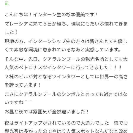
絶景アイランド
マレーシア
記
こんにちは！インターン生の杉本優美です！
マレーシア国外
シンガポール
マレーシアに来て５
日が経ち、環境にもだいぶ慣れてきま
した！
宿泊パッケージ
カンボジア
現地の方、インターンシップ先の方々は皆さんとても優し
くて素敵な環境に恵まれているなあと実感しています。
そんな中、
先日、クアラルンプールの観光名所としても
大
お得なプロモーション
人気のペトロナスツインタワーに行ってきました！！！
２
棟のビルが対となるツインタワーとしては世界一の高さ
空港送迎
を誇っています！
まさにクアラルンプールのシンボルと言っても過言ではな
車チャーター
いですね＾＾
お昼と夜では雰囲気が全然違いました！
出張サポート
夜はライトアップがされているので大迫力でした
夜でも
観光客は多かったのでやはり人気スポットなんだなと改め