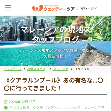
マレーシア
マレーシアの現地ス
メインメニューへ戻る
メインメニューへ戻る
戻る
戻る
戻る
戻る
戻る
戻る
タッフブログ
テーマから現地ツアーを探す
エリアからお役立ち情報を探す
世界遺産（文化）
世界遺産（自然）
動物
絶景アイランド
マレーシア国外
宿泊パッケージ
マレーシアの現地スタッフがお届けする旬
の最新情報！
世界遺産（文化）
タイ
マラッカ
キナバル公園
オランウータン
ガヤ島
ブルネイ旅行
秘境ツアー
トップページ
現地スタッフブログ
マレーシア
《クアラルンプール》あの有名な…〇〇に行ってきました！
《クアラルンプール》あの有名な…〇
世界遺産（自然）
インドネシア
ジョージタウン
グヌン・ムル国立公園
リバーサファリ
サピ島
〇に行ってきました！
動物
ベトナム
ホタル
2020年02月27日
インスタ映え
,
クアラルンプール
,
マレーシア
,
マレーシア日