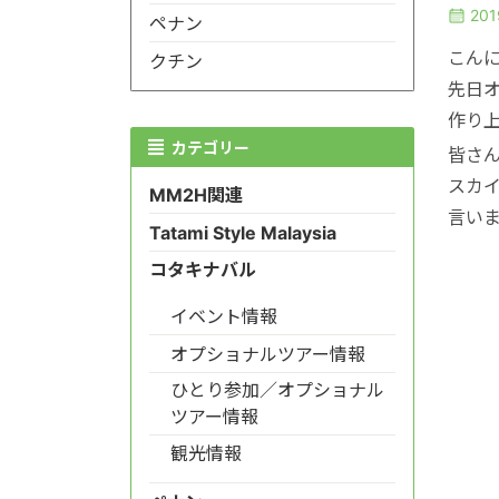
20
ペナン
こん
クチン
先日
作り
カテゴリー
皆さ
スカ
MM2H関連
言い
Tatami Style Malaysia
コタキナバル
イベント情報
オプショナルツアー情報
ひとり参加／オプショナル
ツアー情報
観光情報