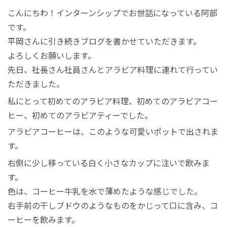
絶景アイランド
マレーシア
こんにちわ！インターンシップでお世話になっている阿部
です。
マレーシア国外
シンガポール
平岡さんに引き続きブログを書かせていただきます。
よろしくお願いします。
先日、社長さん社員さんとアラビア料理に連れて行ってい
宿泊パッケージ
カンボジア
ただきました。
私にとって初めてのアラビア料理、初めてのアラビアコー
お得なプロモーション
ヒー、初めてのアラビアティーでした。
アラビアコーヒーは、このような可愛いポットで出されま
空港送迎
す。
右側に少し移っている白く小さなカップに注いで飲みま
車チャーター
す。
色は、コーヒー牛乳を水で薄めたような感じでした。
出張サポート
右手前の干しブドウのようなものをかじって口に含み、コ
ーヒーを飲みます。