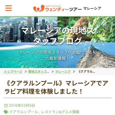
マレーシア
マレーシアの現地ス
メインメニューへ戻る
メインメニューへ戻る
戻る
戻る
戻る
戻る
戻る
戻る
タッフブログ
テーマから現地ツアーを探す
エリアからお役立ち情報を探す
世界遺産（文化）
世界遺産（自然）
動物
絶景アイランド
マレーシア国外
宿泊パッケージ
マレーシアの現地スタッフがお届けする旬
の最新情報！
世界遺産（文化）
タイ
マラッカ
キナバル公園
オランウータン
ガヤ島
ブルネイ旅行
秘境ツアー
トップページ
現地スタッフブログ
マレーシア
《クアラルンプール》マレーシアでアラビア料理を体験しました！
《クアラルンプール》マレーシアでア
世界遺産（自然）
インドネシア
ジョージタウン
グヌン・ムル国立公園
リバーサファリ
サピ島
ラビア料理を体験しました！
動物
ベトナム
ホタル
2019年03月9日
クアラルンプール
,
レストラン&グルメ情報