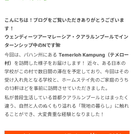
絶景アイランド
マレーシア
こんにちは！ブログをご覧いただきありがとうございま
マレーシア国外
シンガポール
す！
ウェンディーツアーマレーシア・クアラルンプールでイン
宿泊パッケージ
カンボジア
ターンシップ中のNです🌺
今回は、パハン州にある
Temerloh Kampung（テメロー
お得なプロモーション
村）
を訪問した様子をお届けします！ 近々、ある日本の
学校がこの村で数日間の滞在を予定しており、今回はその
受け入れ先となる学校と、ホームステイ先のご家庭のうち
空港送迎
の13軒ほどを事前に訪問させていただきました。
私が普段生活している首都クアラルンプールとはまったく
車チャーター
違う、自然と人のぬくもり溢れる「現地の暮らし」に触れ
ることができ、大変貴重な経験となりました！
出張サポート