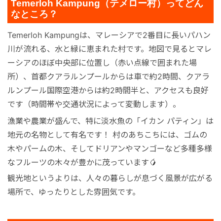
Temerloh Kampung（テメロー村）ってどん
なところ？
Temerloh Kampungは、マレーシアで2番目に長いパハン
川が流れる、水と緑に恵まれた村です。地図で見るとマレ
ーシアのほぼ中央部に位置し（赤い点線で囲まれた場
所）、首都クアラルンプールからは車で約2時間、クアラ
ルンプール国際空港からは約2時間半と、アクセスも良好
です（時間帯や交通状況によって変動します）。
漁業や農業が盛んで、特に淡水魚の「イカン パティン」は
地元の名物として有名です！ 村のあちこちには、ゴムの
木やパームの木、そしてドリアンやマンゴーなど多種多様
なフルーツの木々が豊かに茂っています🥭
観光地というよりは、人々の暮らしが息づく風景が広がる
場所で、ゆったりとした雰囲気です。