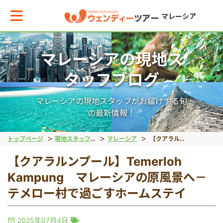
マレーシア
マレーシアの現地ス
メインメニューへ戻る
メインメニューへ戻る
戻る
戻る
戻る
戻る
戻る
戻る
タッフブログ
テーマから現地ツアーを探す
エリアからお役立ち情報を探す
世界遺産（文化）
世界遺産（自然）
動物
絶景アイランド
マレーシア国外
宿泊パッケージ
マレーシアの現地スタッフがお届けする旬
の最新情報！
世界遺産（文化）
タイ
マラッカ
キナバル公園
オランウータン
ガヤ島
ブルネイ旅行
秘境ツアー
トップページ
現地スタッフブログ
マレーシア
【クアラルンプール】Temerloh Kampung マレーシアの原風景へ－テメロー村で過ごすホームステイ
【クアラルンプール】Temerloh
世界遺産（自然）
インドネシア
ジョージタウン
グヌン・ムル国立公園
リバーサファリ
サピ島
Kampung マレーシアの原風景へ－
テメロー村で過ごすホームステイ
動物
ベトナム
ホタル
2025年07月4日