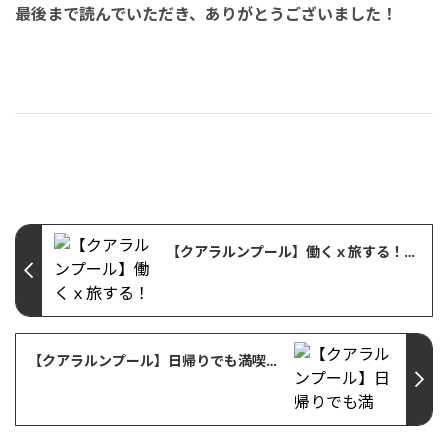
最後まで読んでいただき、ありがとうございました！
【クアラルンプール】働くｘ旅する！学びの体験ツアー 世界有数の蛍の名所へ｜クアラセランゴールのマングローブで学ぶエコツーリズム体験
【クアラルンプール】日帰りでも満喫！クアラルンプール発マラッカ世界遺産観光ツアー体験レポ