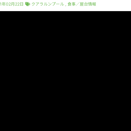
21年02月22日
クアラルンプール
,
食事／屋台情報