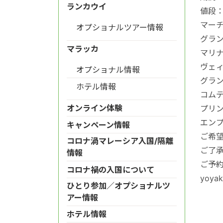
ランカウイ
値段
マーチ
オプショナルツアー情報
グラン
マラッカ
マリナ
ヴェィ
オプショナル情報
グラン
ホテル情報
コムテ
オンライン体験
プリン
エンプ
キャンペーン情報
ご希
コロナ渦マレーシア入国/隔離
ご了
情報
ご予
コロナ禍の入国について
yoya
ひとり参加／オプショナルツ
アー情報
ホテル情報