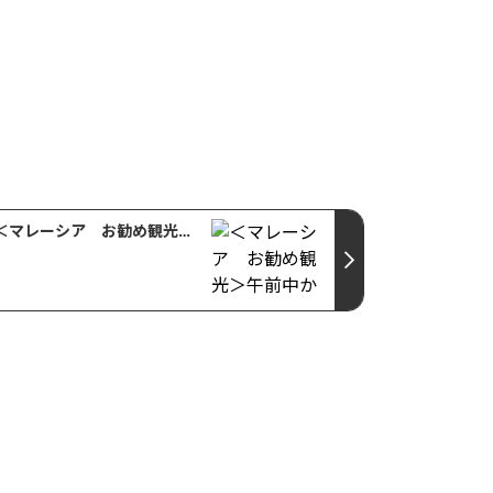
＜マレーシア お勧め観光＞午前中から楽しめる！世界遺産 マラッカ日帰りツアー