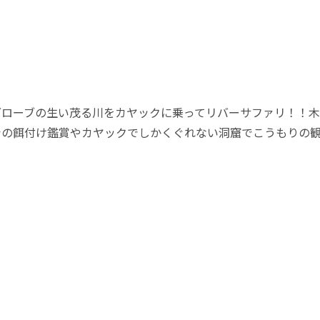
グローブの生い茂る川をカヤックに乗ってリバーサファリ！！
シの餌付け鑑賞やカヤックでしかくぐれない洞窟でこうもりの