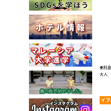
●料
大人 
イブ