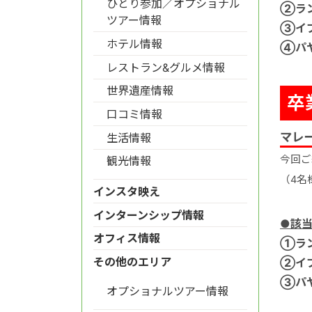
ひとり参加／オプショナル
②ラ
ツアー情報
③イ
ホテル情報
④パ
レストラン&グルメ情報
世界遺産情報
卒
口コミ情報
マレ
生活情報
今回ご
観光情報
（4名
インスタ映え
インターンシップ情報
●該
オフィス情報
①
ラ
その他のエリア
②
イ
③
パ
オプショナルツアー情報