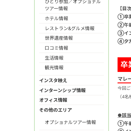
ひとり参加／オプショナル
【目
ツアー情報
①卒
ホテル情報
②午
レストラン&グルメ情報
③イ
世界遺産情報
④夕方
口コミ情報
生活情報
卒
観光情報
マレ
インスタ映え
今回ご
インターンシップ情報
（4名
オフィス情報
その他のエリア
●該
オプショナルツアー情報
①
午