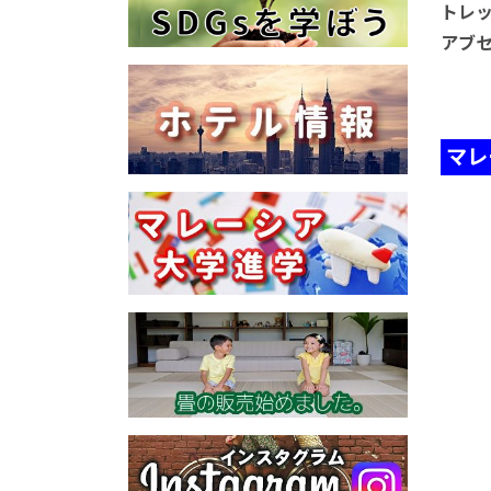
トレッ
アブセ
マレ