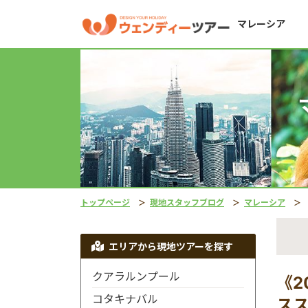
マレーシア
トップページ
現地スタッフブログ
マレーシア
《
エリアから現地ツアーを探す
クアラルンプール
《2
コタキナバル
ス