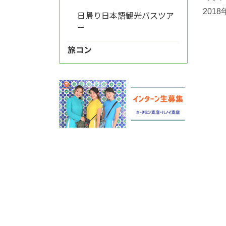
201
日帰り日本語観光バスツア
ー
旅コン