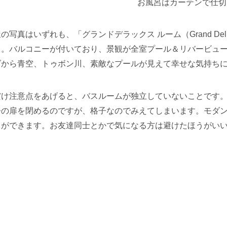
お風呂はカーテンで仕切
の写真はいずれも、「グランドデラックス ルーム（Grand Del
さ。バルコニーが付いており、景観が全室プール＆リバービュ
ダから青空、トゥボン川、素敵なプールが見えて幸せな気持ち
け注意点をあげると、バスルームが独立していないことです。ク
の扉を閉めるのですが、格子なのでみえてしまいます。モダンな
とができます。お友達同士とかで気になる方は避けたほうがい