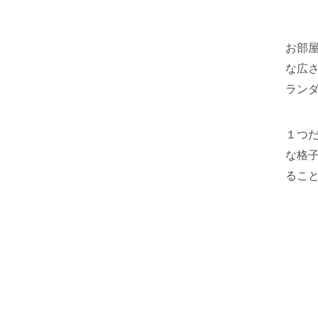
お部屋
な広
ラン
１つだ
な格子
るこ