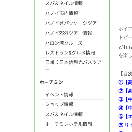
スパ＆ネイル情報
ハノイ市内情報
ハノイ発パッケージツアー
ホイ
ハノイ郊外ツアー情報
トビ
ハロン湾クルーズ
どれ
レストラン&グルメ情報
を楽
日帰り日本語観光バスツア
ー
【目
ホーチミン
①【
②【
イベント情報
③【
ショップ情報
④【
スパ＆ネイル情報
⑤【
ホーチミンホテル情報
⑥ リ