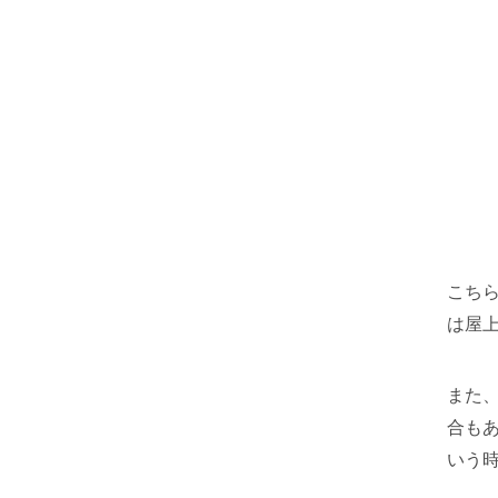
こち
は屋
また
合も
いう