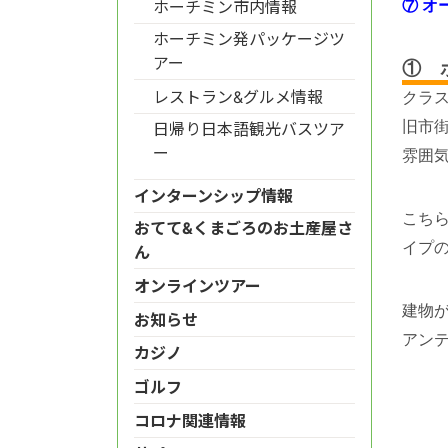
ホーチミン市内情報
⑦ オ
ホーチミン発パッケージツ
アー
① 
レストラン&グルメ情報
クラ
旧市街
日帰り日本語観光バスツア
ー
雰囲
インターンシップ情報
こち
おてて&くまごろのお土産屋さ
イプ
ん
オンラインツアー
建物
お知らせ
アン
カジノ
ゴルフ
コロナ関連情報