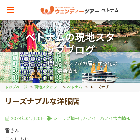
ベトナム
ベトナムの現地スタ
メインメニューへ戻る
ッフブログ
エリアからお役立ち情報を探す
ベトナムの現地スタッフがお届けする旬の
最新情報！
タイ
トップページ
現地スタッフブログ
ベトナム
リーズナブルな洋服店
リーズナブルな洋服店
インドネシア
2024年01月26日
ショップ情報
,
ハノイ
,
ハノイ市内情報
ベトナム
皆さん
こんにちは