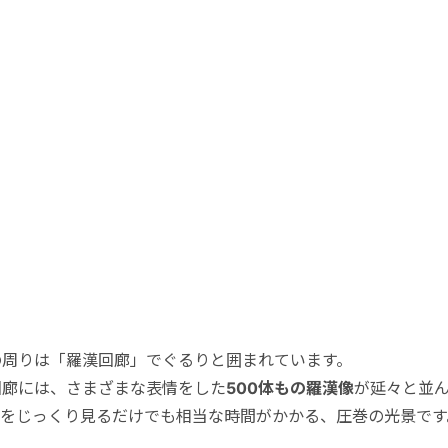
の周りは「羅漢回廊」でぐるりと囲まれています。
回廊には、さまざまな表情をした
500
体もの羅漢像
が延々と並
てをじっくり見るだけでも相当な時間がかかる、圧巻の光景です