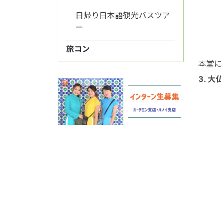
日帰り日本語観光バスツア
ー
旅コン
本堂
3. 