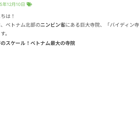
25年12月10日
にちは！
は、ベトナム北部の
ニンビン省
にある巨大寺院、「バイディン寺（C
ます。
愕のスケール！ベトナム最大の寺院