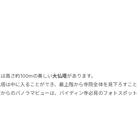
は高さ約100mの美しい
大仏塔
があります。
仏塔は中に入ることができ、最上階から寺院全体を見下ろすこと
階からのパノラマビューは、バイディン寺必見のフォトスポット