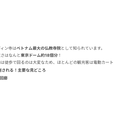
ディン寺は
ベトナム最大の仏教寺院
として知られています。
広さはなんと
東京ドーム約
18
個分
！
内は徒歩で回るのは大変なため、ほとんどの観光客は電動カー
倒される！主要な見どころ
回廊