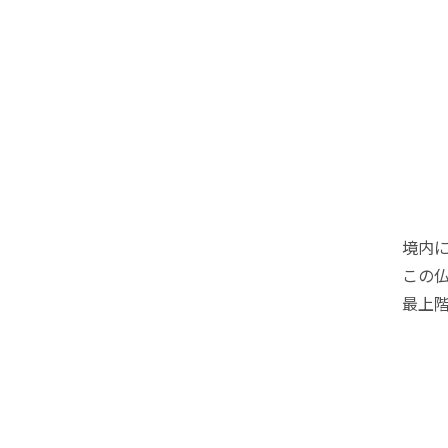
境内に
この
最上