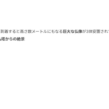
に到着すると高さ数メートルにもなる
巨大な仏像
が3体安置され
大仏塔からの絶景