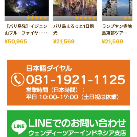
【バリ島発】イジェン
バリ島まるっと1日観
ランプヤン寺院＆
山ブルーファイヤー1
光
島東部ツアー
泊2日
¥50,965
¥21,569
¥21,569