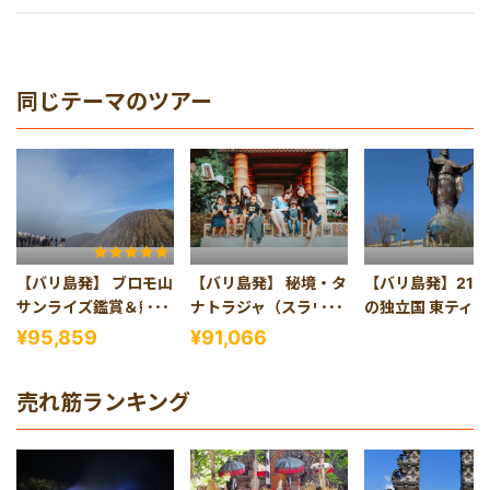
同じテーマのツアー
【バリ島発】 ブロモ山
【バリ島発】 秘境・タ
【バリ島発】21
サンライズ鑑賞＆魅惑
ナトラジャ（スラウェ
の独立国 東ティ
の青い炎が揺らめくイ
シ島）2泊3日ツアー
2泊3日の旅
¥95,859
¥91,066
ジェン山ツアー2泊3日
売れ筋ランキング