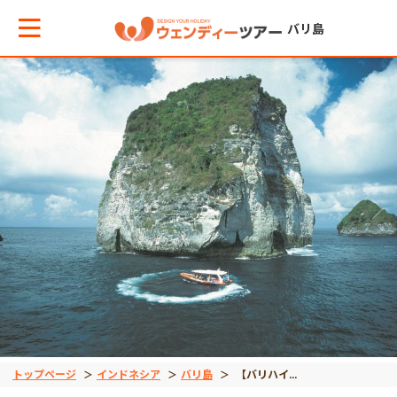
バリ島
メインメニューへ戻る
メインメニューへ戻る
戻る
戻る
戻る
戻る
戻る
戻る
戻る
戻る
戻る
テーマから現地ツアーを探す
エリアからお役立ち情報を探す
観光ツアー
離島ツアー
エステ＆スパ予約
体験/アクティビティ
クルーズ
動物
バリ島発インドネシア
バリ島発インドネシア
世界遺産
観光ツアー
タイ
夕方発観光
レンボンガン島
マッサージ
人気体験/アクティビ
デイクルーズ
オラウータン
ジョグジャカルタ
東ティモール
ボロブドゥール遺跡
車チャーター
インドネシア
アフタヌーンティー付
ロンボク島
人気エステ＆スパ
ラフティング
ディナークルーズ
サファリパーク
ブロモ
プランバナン遺跡
離島ツアー
ベトナム
豪華お食事付きプラン
ヌサペニダ島
街エステ＆スパ
ダイビング
動物園
コモド島
サンギラン・ジャワ原
トップページ
インドネシア
バリ島
【バリハイ】ペニダ島アドベンチャークルーズ