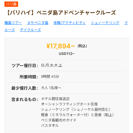
空港送迎
マレーシア
伝統舞踊付きプラン
ギリ島
ホテルエステ＆スパ
サーフィン
キャメルライド
イジェン
バリ島
【バリハイ】ペニダ島アドベンチャークルーズ
港VIPアシスト
シンガポール
午前発半日観光
サイクリング
ドルフィンウォッチン
タナトラジャ
離島ツアー
ヌサペニダ島
体験/アクティビティ
シュノーケリング
ク
ルーズ
デイクルーズ
エステ＆スパ予約
カンボジア
午後発半日観光
トレッキング
乗馬
¥17,894~
(税込)
USD112~
体験/アクティビティ
1日観光
シュノーケリング
コモドドラゴン
ツアー催行日
日,月,水,木,土
所要時間
9時間 45分
ゴルフ
ウブド
フィッシング
最少催行人数
大人 1名様～
ホテル間往復送迎
含まれるもの
クルーズ
人気観光ツアーランキ
マングローブ
オーシャンラフティングボート往復
シュノーケリング（シュノーケル器材含む）
軽食（ミネラルウォーター付）と昼食（船上）
動物
ATV (四輪バギー)
ペニダ島観光のガイド
バスタオル