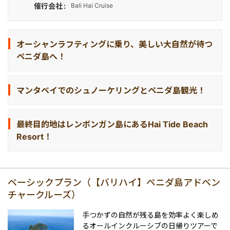
催行会社
Bali Hai Cruise
最終日の過ごし方
伝統舞踊/ショー
バリ島発インドネシア国内ツアー
オーシャンラフティングに乗り、美しい大自然が待つ
ペニダ島へ！
バリ島発インドネシア国外ツアー
マンタベイでのシュノーケリングとペニダ島観光！
世界遺産
最終目的地はレンボンガン島にあるHai Tide Beach
Resort！
ベーシックプラン（【バリハイ】ペニダ島アドベン
チャークルーズ）
手つかずの自然が残る島を効率よく楽しめ
るオールインクルーシブの日帰りツアーで