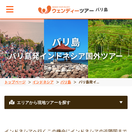
バリ島
メインメニューへ戻る
メインメニューへ戻る
戻る
戻る
戻る
戻る
戻る
戻る
戻る
戻る
戻る
バリ島
バリ島発インドネシア国外ツアー
テーマから現地ツアーを探す
エリアからお役立ち情報を探す
観光ツアー
離島ツアー
エステ＆スパ予約
体験/アクティビティ
クルーズ
動物
バリ島発インドネシア
バリ島発インドネシア
世界遺産
観光ツアー
タイ
夕方発観光
レンボンガン島
マッサージ
人気体験/アクティビ
デイクルーズ
オラウータン
ジョグジャカルタ
東ティモール
ボロブドゥール遺跡
トップページ
インドネシア
バリ島
バリ島発インドネシア国外ツアー
車チャーター
インドネシア
アフタヌーンティー付
ロンボク島
人気エステ＆スパ
ラフティング
ディナークルーズ
サファリパーク
ブロモ
プランバナン遺跡
エリアから現地ツアーを探す
離島ツアー
ベトナム
豪華お食事付きプラン
ヌサペニダ島
街エステ＆スパ
ダイビング
動物園
コモド島
サンギラン・ジャワ原
インドネシアへ行くこの機会にインドネシアの近隣国まで