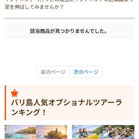
空港送迎
マレーシア
伝統舞踊付きプラン
ギリ島
ホテルエステ＆スパ
サーフィン
キャメルライド
イジェン
足を伸ばしてみませんか？
港VIPアシスト
シンガポール
午前発半日観光
サイクリング
ドルフィンウォッチン
タナトラジャ
該当商品が見つかりませんでした。
エステ＆スパ予約
カンボジア
午後発半日観光
トレッキング
乗馬
体験/アクティビティ
1日観光
シュノーケリング
コモドドラゴン
前のページ
次のページ
ゴルフ
ウブド
フィッシング
バリ島人気オプショナルツアーラ
クルーズ
人気観光ツアーランキ
マングローブ
ンキング！
動物
ATV (四輪バギー)