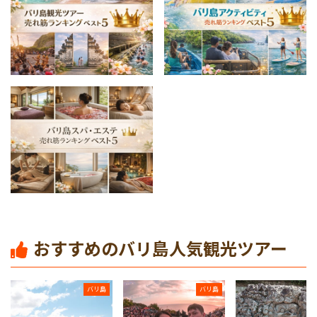
最終日の過ごし方
伝統舞踊/ショー
バリ島発インドネシア国内ツアー
バリ島発インドネシア国外ツアー
世界遺産
おすすめのバリ島人気観光ツアー
バリ島
バリ島