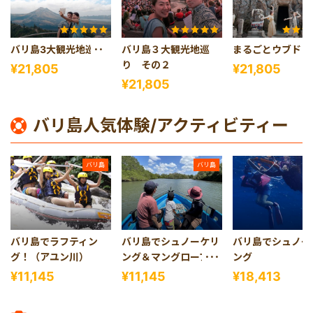
バリ島3大観光地巡り
バリ島３大観光地巡
まるごとウブド！
り その２
¥21,805
¥21,805
¥21,805
バリ島人気体験/アクティビティー
バリ島
バリ島
バリ島でラフティン
バリ島でシュノーケリ
バリ島でシュノー
グ！（アユン川）
ング＆マングローブツ
ング
アー
¥11,145
¥11,145
¥18,413