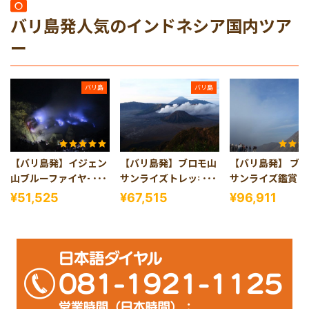
バリ島発人気のインドネシア国内ツア
ー
バリ島
バリ島
【バリ島発】イジェン
【バリ島発】ブロモ山
【バリ島発】 ブ
山ブルーファイヤー1
サンライズトレッキン
サンライズ鑑賞＆
泊2日
グツアー1泊2日
の青い炎が揺らめ
¥51,525
¥67,515
¥96,911
ジェン山ツアー2