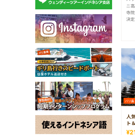
ニ高
寺院
決定
バリ島
人
ト
¥2