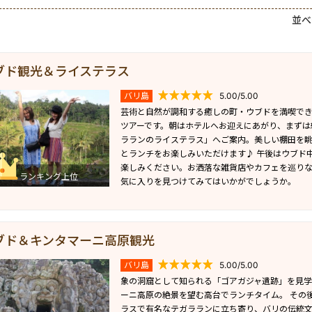
並べ
ブド観光＆ライステラス
バリ島
5.00/5.00
芸術と自然が調和する癒しの町・ウブドを満喫で
ツアーです。朝はホテルへお迎えにあがり、まずは
ラランのライステラス」へご案内。美しい棚田を
とランチをお楽しみいただけます♪ 午後はウブド
楽しみください。お洒落な雑貨店やカフェを巡り
ランキング上位
気に入りを見つけてみてはいかがでしょうか。
ブド＆キンタマーニ高原観光
バリ島
5.00/5.00
象の洞窟として知られる「ゴアガジャ遺跡」を見
ーニ高原の絶景を望む高台でランチタイム。 その
ラスで有名なテガラランに立ち寄り、バリの伝統