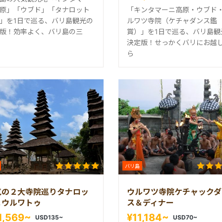
原」「ウブド」「タナロット
「キンタマーニ高原・ウブド
」を1日で巡る、バリ島観光の
ルワツ寺院（ケチャダンス鑑
版！効率よく、バリ島の三
賞）」を1日で巡る、バリ島観
決定版！せっかくバリにお越
ら
バリ島
気の２大寺院巡りタナロッ
ウルワツ寺院ケチャックダ
＆ウルワトゥ
ス＆ディナー
1,569~
¥11,184~
USD135~
USD70~