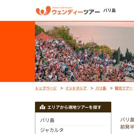
バリ島
トップページ
インドネシア
バリ島
観光ツアー
エリアから現地ツアーを探す
バリ
バリ島
前発
ジャカルタ