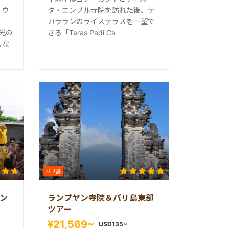
・ウ
タ・エンプル寺院を訪れた後、テ
ガラランのライステラスを一望で
光の
きる「Teras Padi Ca
しな
バリ島
ン
ランプヤン寺院＆バリ島東部
ツアー
¥21,569~
USD135~