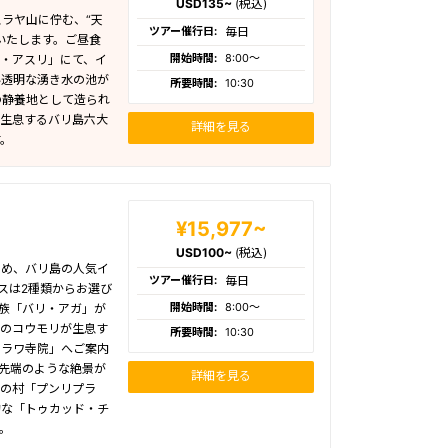
USD135~
(税込)
スラヤ山に佇む、“天
ツアー催行日:
毎日
いたします。ご昼食
開始時間:
8:00〜
・アスリ」にて、イ
い透明な湧き水の池が
所要時間:
10:30
の静養地として造られ
が生息するバリ島六大
詳細を見る
。
¥15,977~
USD100~
(税込)
じめ、バリ島の人気イ
ツアー催行日:
毎日
スは2種類からお選び
開始時間:
8:00〜
民族「バリ・アガ」が
生のコウモリが生息す
所要時間:
10:30
・ラワ寺院」へご案内
の先端のような絶景が
詳細を見る
統の村「プンリプラ
的な「トゥカッド・チ
。