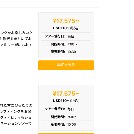
¥17,575~
USD110~
(税込)
リングをお楽しみいた
ツアー催行日:
毎日
と観光をまとめてお
開始時間:
7:00〜
ファミリー層にもおす
所要時間:
10:30
詳細を見る
¥17,575~
USD110~
(税込)
られた方にぴったりの
ツアー催行日:
毎日
ラフティングをお楽
開始時間:
7:30〜
クティビティもショ
ネーションツアーで
所要時間:
10:00