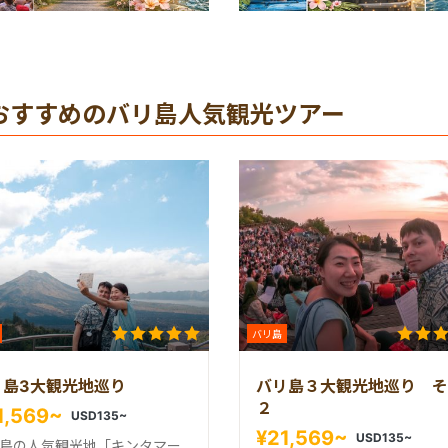
おすすめのバリ島人気観光ツアー
バリ島
リ島3大観光地巡り
バリ島３大観光地巡り そ
２
1,569~
USD135~
¥21,569~
USD135~
島の人気観光地「キンタマー