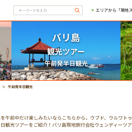
エリアから「現地
バリ島
観光ツアー
午前発半日観光
午前発半日観光
島を午前中だけ楽しみたいならこちらから。ウブド、ウルワト
半日観光ツアーをご紹介！バリ島現地旅行会社ウェンディーツア