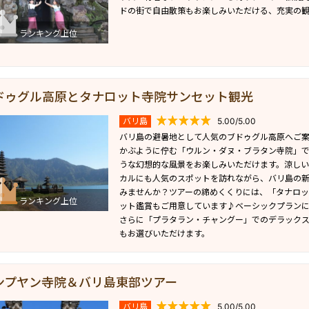
ドの街で自由散策もお楽しみいただける、充実の観
ランキング上位
ドゥグル高原とタナロット寺院サンセット観光
バリ島
5.00/5.00
バリ島の避暑地として人気のブドゥグル高原へご
かぶように佇む「ウルン・ダヌ・ブラタン寺院」
うな幻想的な風景をお楽しみいただけます。涼し
カルにも人気のスポットを訪れながら、バリ島の
みませんか？ツアーの締めくくりには、「タナロ
ランキング上位
ット鑑賞もご用意しています♪ベーシックプラン
さらに「プラタラン・チャングー」でのデラック
もお選びいただけます。
ンプヤン寺院＆バリ島東部ツアー
バリ島
5.00/5.00