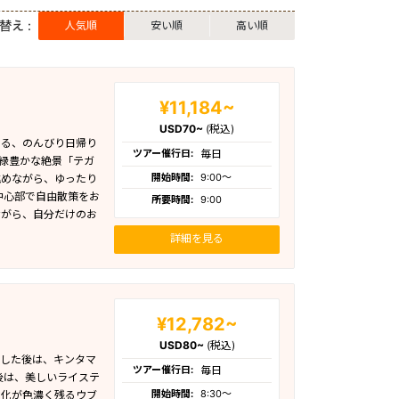
替え :
人気順
安い順
高い順
¥11,184~
USD70~
(税込)
きる、のんびり日帰り
ツアー催行日:
毎日
緑豊かな絶景「テガ
開始時間:
9:00〜
眺めながら、ゆったり
中心部で自由散策をお
所要時間:
9:00
ながら、自分だけのお
詳細を見る
¥12,782~
USD80~
(税込)
学した後は、キンタマ
ツアー催行日:
毎日
後は、美しいライステ
開始時間:
8:30〜
文化が色濃く残るウブ