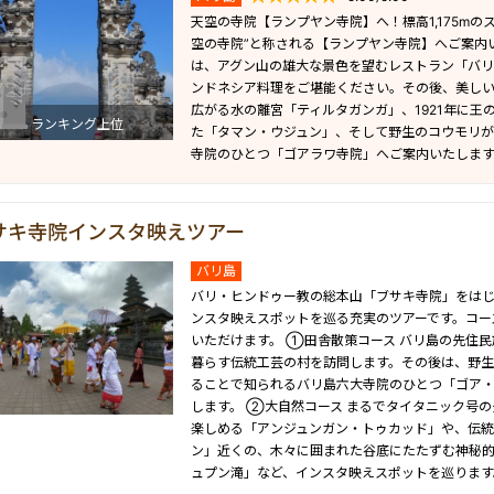
天空の寺院【ランプヤン寺院】へ！標高1,175mの
空の寺院”と称される【ランプヤン寺院】へご案内
は、アグン山の雄大な景色を望むレストラン「バリ
ンドネシア料理をご堪能ください。その後、美し
広がる水の離宮「ティルタガンガ」、1921年に王
ランキング上位
た「タマン・ウジュン」、そして野生のコウモリ
寺院のひとつ「ゴアラワ寺院」へご案内いたします
サキ寺院インスタ映えツアー
バリ島
バリ・ヒンドゥー教の総本山「ブサキ寺院」をは
ンスタ映えスポットを巡る充実のツアーです。コー
いただけます。 ①田舎散策コース バリ島の先住
暮らす伝統工芸の村を訪問します。その後は、野
ることで知られるバリ島六大寺院のひとつ「ゴア
します。 ②大自然コース まるでタイタニック号
楽しめる「アンジュンガン・トゥカッド」や、伝
ン」近くの、木々に囲まれた谷底にたたずむ神秘
ュプン滝」など、インスタ映えスポットを巡ります