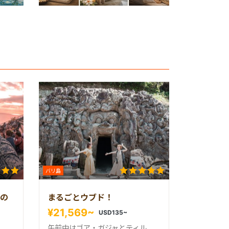
バリ島
の
まるごとウブド！
¥21,569~
USD135~
午前中はゴア・ガジャとティル