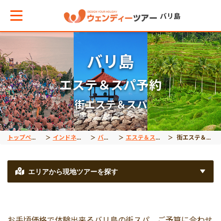
バリ島
バリ島
メインメニューへ戻る
メインメニューへ戻る
戻る
戻る
戻る
戻る
戻る
戻る
戻る
戻る
戻る
エステ＆スパ予約
テーマから現地ツアーを探す
エリアからお役立ち情報を探す
観光ツアー
離島ツアー
エステ＆スパ予約
体験/アクティビティ
クルーズ
動物
バリ島発インドネシア
バリ島発インドネシア
世界遺産
街エステ＆スパ
観光ツアー
タイ
夕方発観光
レンボンガン島
マッサージ
人気体験/アクティビ
デイクルーズ
オラウータン
ジョグジャカルタ
東ティモール
ボロブドゥール遺跡
トップページ
インドネシア
バリ島
エステ＆スパ予約
街エステ＆スパ
車チャーター
インドネシア
アフタヌーンティー付
ロンボク島
人気エステ＆スパ
ラフティング
ディナークルーズ
サファリパーク
ブロモ
プランバナン遺跡
エリアから現地ツアーを探す
離島ツアー
ベトナム
豪華お食事付きプラン
ヌサペニダ島
街エステ＆スパ
ダイビング
動物園
コモド島
サンギラン・ジャワ原
お手頃価格で体験出来るバリ島の街スパ。ご予算に合わせ