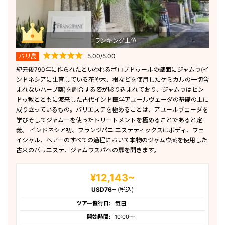
最終日の過ごし方
伝統舞踊/ショー
ランキング上位
バリ島発インドネシア国内ツアー
バリ島
5.00/5.00
紀元後790年に作られたといわれるボロブドゥールの壁面にジャムウ(イ
バリ島発インドネシア国外ツアー
ンドネシアに生育している花や木、根などを使用したケミカルの一切含
まれないハーブ薬)を調合する姿が彫り込まれており、ジャムウはヒン
ドゥ教とともに渡来した古代インド医学アユールヴェーダの基礎の上に
世界遺産
成り立っているもの。バリエステを極めることは、アユールヴェーダを
学びそしてジャムーを使ったトリートメントを極めることであると定
義。 インドネシア初、フランジパニ エステティックスはボディ、フェ
イシャル、ヘアーのすべての過程において本物のジャムウ薬を使用した
古来のバリエステ、ジャムウスパへの扉を開きます。
¥12,143~
USD76~
(税込)
ツアー催行日:
毎日
開始時間:
10:00〜