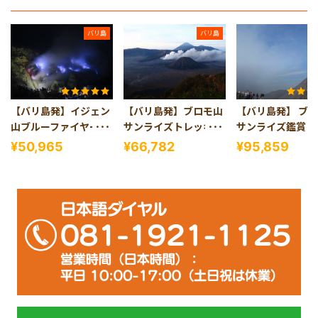
バリ島
バリ島
【バリ島発】イジェン
【バリ島発】ブロモ山
【バリ島発】 ブ
山ブルーファイヤー1
サンライズトレッキン
サンライズ鑑賞＆
泊2日
グツアー1泊2日
の青い炎が揺らめ
¥50,965
¥66,782
¥95,859
ジェン山ツアー2