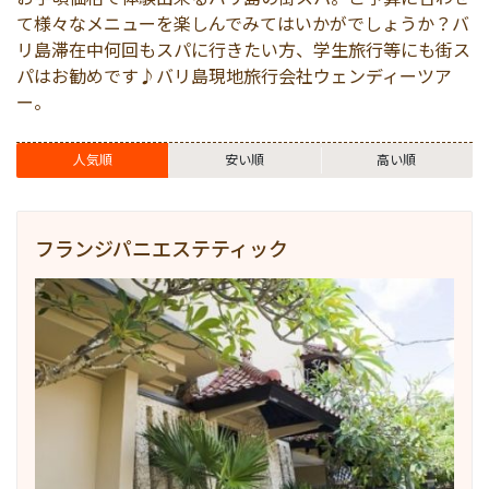
空港送迎
マレーシア
伝統舞踊付きプラン
ギリ島
ホテルエステ＆スパ
サーフィン
キャメルライド
イジェン
て様々なメニューを楽しんでみてはいかがでしょうか？バ
リ島滞在中何回もスパに行きたい方、学生旅行等にも街ス
パはお勧めです♪バリ島現地旅行会社ウェンディーツア
港VIPアシスト
シンガポール
午前発半日観光
サイクリング
ドルフィンウォッチン
タナトラジャ
ー。
エステ＆スパ予約
カンボジア
午後発半日観光
トレッキング
乗馬
人気順
安い順
高い順
体験/アクティビティ
1日観光
シュノーケリング
コモドドラゴン
フランジパニエステティック
ゴルフ
ウブド
フィッシング
クルーズ
人気観光ツアーランキ
マングローブ
動物
ATV (四輪バギー)