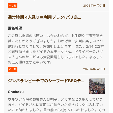
2026年04月01日
バリ島
通常時期 4人乗り車利用プラン(バリ島で車チャーター[4人乗り])
匿名希望
この度は急遽のお願いにもかかわらず、お手配やご調整頂き
誠にありがとうございました。おかげ様で非常に楽しいバリ
島旅行となりまして、感謝申し上げます。 また、2/14に当方
と同行頂きましたガイドのムディタさん、ドライバーのバグ
ス？さんのサービスも大変素晴らしいものでした。よろしく
お伝え頂けますと幸いです。
2026年02月18日
バリ島
ジンバランビーチでのシーフードBBQディナープラン(ウルワツ寺院ケチャックダンス＆ディナー)
Chokoku
ウルワツ寺院のお猿さんは帽子、メガネなどを取りっていき
ます。ガイドさんに事前に注意をいただきバックに入れてい
たので助かりました。目の前で3人持っていかれました。その