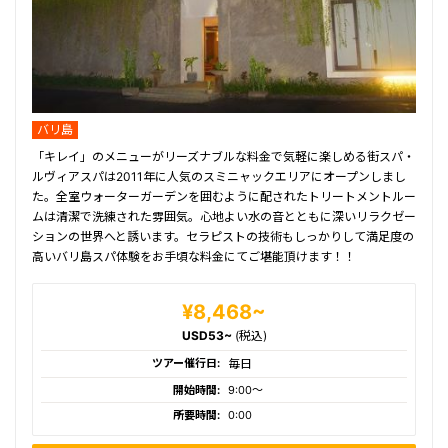
バリ島
「キレイ」のメニューがリーズナブルな料金で気軽に楽しめる街スパ・
ルヴィアスパは2011年に人気のスミニャックエリアにオープンしまし
た。全室ウォーターガーデンを囲むように配されたトリートメントルー
ムは清潔で洗練された雰囲気。心地よい水の音とともに深いリラクゼー
ションの世界へと誘います。セラピストの技術もしっかりして満足度の
高いバリ島スパ体験をお手頃な料金にてご堪能頂けます！！
¥8,468~
USD53~
(税込)
ツアー催行日:
毎日
開始時間:
9:00〜
所要時間:
0:00