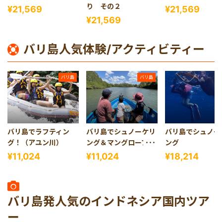
り その２
¥21,569
¥21,569
¥21,569
バリ島人気体験/アクティビティー
バリ島
バリ島
バリ島でラフティン
バリ島でシュノーケリ
バリ島でシュノー
グ！（アユン川）
ング＆マングローブツ
ング
アー
¥11,024
¥11,024
¥18,214
バリ島発人気のインドネシア国内ツア
ー