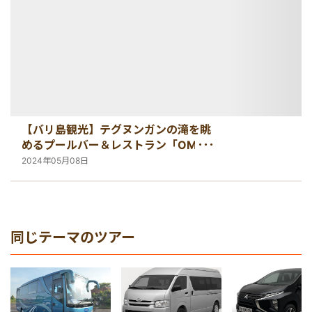
【バリ島観光】テグヌンガンの滝を眺
めるプールバー＆レストラン「OMMA
– Dayclub Bali」
2024年05月08日
同じテーマのツアー