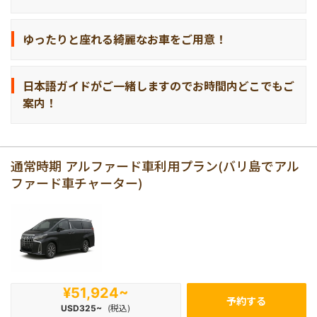
最終日の過ごし方
伝統舞踊/ショー
ゆったりと座れる綺麗なお車をご用意！
バリ島発インドネシア国内ツアー
日本語ガイドがご一緒しますのでお時間内どこでもご
案内！
バリ島発インドネシア国外ツアー
世界遺産
通常時期 アルファード車利用プラン(バリ島でアル
ファード車チャーター)
¥51,924~
予約する
USD325~
(税込)