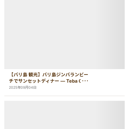
【バリ島 観光】バリ島ジンバランビー
チでサンセットディナー ― Teba Cafe
Jimbaran 体験記
2025年09月04日