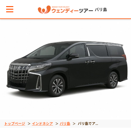
バリ島
メインメニューへ戻る
メインメニューへ戻る
戻る
戻る
戻る
戻る
戻る
戻る
戻る
戻る
戻る
テーマから現地ツアーを探す
エリアからお役立ち情報を探す
観光ツアー
離島ツアー
エステ＆スパ予約
体験/アクティビティ
クルーズ
動物
バリ島発インドネシア
バリ島発インドネシア
世界遺産
観光ツアー
タイ
夕方発観光
レンボンガン島
マッサージ
人気体験/アクティビ
デイクルーズ
オラウータン
ジョグジャカルタ
東ティモール
ボロブドゥール遺跡
車チャーター
インドネシア
アフタヌーンティー付
ロンボク島
人気エステ＆スパ
ラフティング
ディナークルーズ
サファリパーク
ブロモ
プランバナン遺跡
離島ツアー
ベトナム
豪華お食事付きプラン
ヌサペニダ島
街エステ＆スパ
ダイビング
動物園
コモド島
サンギラン・ジャワ原
トップページ
インドネシア
バリ島
バリ島でアルファード車チャーター（4人乗り）