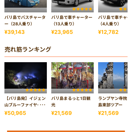
バリ島でバスチャータ
バリ島で車チャーター
バリ島で車チャー
ー（28人乗り）
（13人乗り）
（4人乗り）
¥39,143
¥23,965
¥12,782
売れ筋ランキング
【バリ島発】イジェン
バリ島まるっと1日観
ランプヤン寺院＆
山ブルーファイヤー1
光
島東部ツアー
泊2日
¥50,965
¥21,569
¥21,569