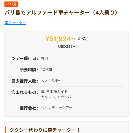
空港送迎
マレーシア
伝統舞踊付きプラン
ギリ島
ホテルエステ＆スパ
サーフィン
キャメルライド
イジェン
バリ島
バリ島でアルファード車チャーター（4人乗り）
港VIPアシスト
シンガポール
午前発半日観光
サイクリング
ドルフィンウォッチン
タナトラジャ
車チャーター
¥51,924~
(税込)
エステ＆スパ予約
カンボジア
午後発半日観光
トレッキング
乗馬
USD325~
ツアー催行日
毎日
体験/アクティビティ
1日観光
シュノーケリング
コモドドラゴン
所要時間
12時間
ゴルフ
ウブド
フィッシング
最少催行人数
大人 1名様～
車, 日本語ガイド
含まれるもの
ガソリン, ドライバー
クルーズ
人気観光ツアーランキ
マングローブ
催行会社
ウェンディーツアー
動物
ATV (四輪バギー)
タクシー代わりに車チャーター！