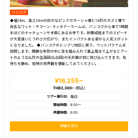
体験系
バンコク
◆幅16m、高さ24mの巨大なピンクガネーシャ像と14匹のネズミ像で
有名なワット・サマーン･ラッタナーラームは、バンコクから車で1時間
半ほどのチャチューンサオ県にあるお寺です。祈願成就までのスピード
が大変速いとうわさが広がり、またインパクトある姿から人気スポット
となりました。 ◆バンコクのトンブリ地区に戻り、ワットパクナムを
訪問します。閑静な寺院の中に足を踏み入れて最上階まで上がるとアー
トのような仏陀の生涯図(仏伝図)の天井画が目に飛び込んできます。気
持ちを静め、独特の世界観を堪能してみてください。
¥16,255~
THB3,300~
(税込)
ツアー催行日:
毎日
開始時間:
8:00〜
所要時間:
6:00
詳細を見る