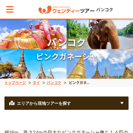
バンコク
メインメニューへ戻る
メインメニューへ戻る
バンコク
ピンクガネーシャ
テーマから現地ツアーを探す
エリアからお役立ち情報を探す
バンコク市内観光
タイ
トップページ
タイ
バンコク
ピンクガネーシャ
世界遺産アユタヤ
インドネシア
エリアから現地ツアーを探す
水上マーケット
ベトナム
幅16m、高さ24mの巨大なピンクガネーシャ像と１４匹の