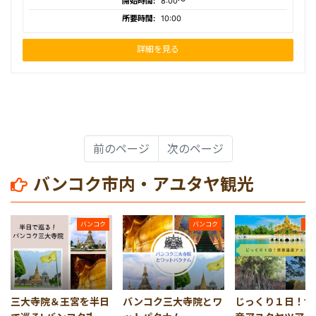
開始時間:
8:00〜
所要時間:
10:00
詳細を見る
前のページ
次のページ
バンコク市内・アユタヤ観光
バンコク
バンコク
バ
三大寺院＆王宮を半日
バンコク三大寺院とワ
じっくり１日！世