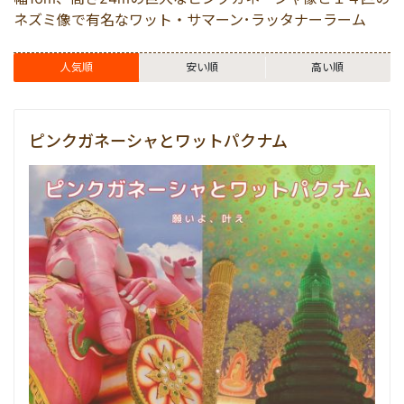
カンチャナブリー
マレーシア
ネズミ像で有名なワット・サマーン･ラッタナーラーム
ワットパクナム
シンガポール
人気順
安い順
高い順
ピンクガネーシャ
カンボジア
ピンクガネーシャとワットパクナム
カオヤイ
空港送迎
エンターテイメント
クルーズ