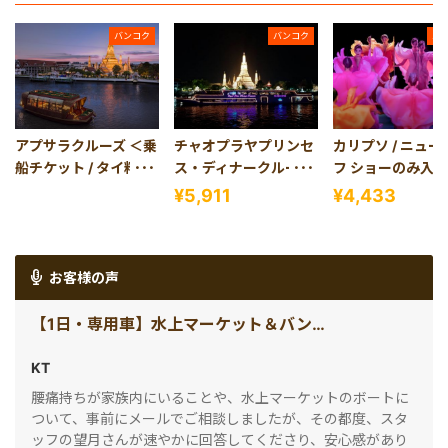
バンコク
バンコク
バ
アプサラクルーズ ＜乗
チャオプラヤプリンセ
カリプソ / ニュー
船チケット / タイ料理
ス・ディナークルーズ
フ ショーのみ入
コースディナー＞
＜乗船チケット＞
ット (バンコク)
¥5,911
¥4,433
お客様の声
【1日・専用車】水上マーケット＆バンコク市内観光コース
KT
腰痛持ちが家族内にいることや、水上マーケットのボートに
ついて、事前にメールでご相談しましたが、その都度、スタ
ッフの望月さんが速やかに回答してくださり、安心感があり