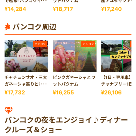
で巡る! バンコク市内
ットパクナム
産アユタヤツアー
観光
¥14,284
¥18,717
¥17,240
バンコク周辺
バンコク
バンコク
バ
チャチュンサオ・三大
ピンクガネーシャとワ
【1日・専用車】
ガネーシャ巡りと黄金
ットパクナム
チャナブリー1日
寺院
ー
¥17,732
¥16,255
¥26,106
バンコクの夜をエンジョイ♪ディナー
クルーズ＆ショー