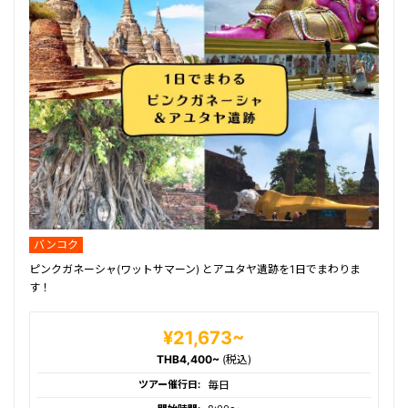
バンコク
ピンクガネーシャ(ワットサマーン) とアユタヤ遺跡を1日でまわりま
す！
¥21,673~
THB4,400~
(税込)
ツアー催行日:
毎日