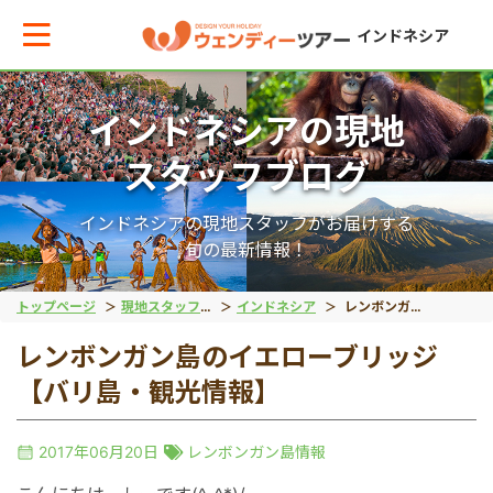
インドネシア
インドネシアの現地
メインメニューへ戻る
メインメニューへ戻る
戻る
戻る
戻る
戻る
スタッフブログ
テーマから現地ツアーを探す
エリアからお役立ち情報を探す
動物系
離島ツアー
世界遺産
秘境
インドネシアの現地スタッフがお届けする
旬の最新情報！
動物系
タイ
象
レンボンガン島
ボロブドゥール遺跡
タナトラジャ
トップページ
現地スタッフブログ
インドネシア
レンボンガン島のイエローブリッジ【バリ島・観光情報】
レンボンガン島のイエローブリッジ
離島ツアー
インドネシア
コモドドラゴン
ヌサペニダ島
プランバナン遺跡
ブロモ山
【バリ島・観光情報】
留学
ベトナム
オラウータン
プラウスリブ
サンギラン（ジャワ原
イジェン山
2017年06月20日
レンボンガン島情報