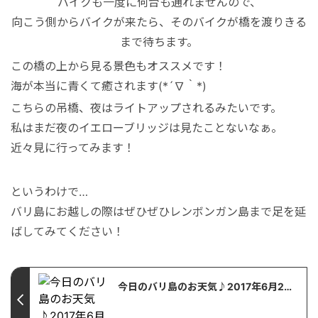
バイクも一度に何台も通れませんので、
秘境
向こう側からバイクが来たら、そのバイクが橋を渡りきる
まで待ちます。
この橋の上から見る景色もオススメです！
海が本当に青くて癒されます(*´∇｀*)
こちらの吊橋、夜はライトアップされるみたいです。
私はまだ夜のイエローブリッジは見たことないなぁ。
近々見に行ってみます！
というわけで…
バリ島にお越しの際はぜひぜひレンボンガン島まで足を延
ばしてみてください！
今日のバリ島のお天気♪2017年6月20日