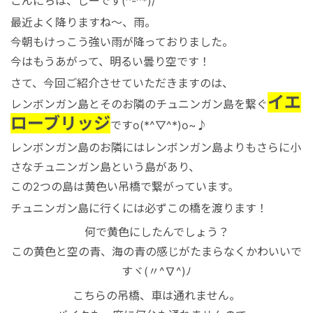
こんにちは、しーです(^-^*)/
港VIPアシスト
マレーシア
サファリパーク
ロンボク島
コモド島
最近よく降りますね～、雨。
今朝もけっこう強い雨が降っておりました。
空港送迎
シンガポール
動物園
ギリ島
今はもうあがって、明るい曇り空です！
さて、今回ご紹介させていただきますのは、
オンライン体験
カンボジア
イエ
レンボンガン島とそのお隣のチュニンガン島を繋ぐ
ローブリッジ
ですo(*^▽^*)o~♪
インターンシップ
レンボンガン島のお隣にはレンボンガン島よりもさらに小
さなチュニンガン島という島があり、
この2つの島は黄色い吊橋で繋がっています。
世界遺産
チュニンガン島に行くには必ずこの橋を渡ります！
何で黄色にしたんでしょう？
車チャーター
この黄色と空の青、海の青の感じがたまらなくかわいいで
すヾ(〃^∇^)ﾉ
出張サポート
こちらの吊橋、車は通れません。