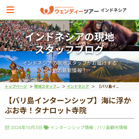
インドネシア
インドネシアの現地
メインメニューへ戻る
メインメニューへ戻る
戻る
戻る
戻る
戻る
スタッフブログ
テーマから現地ツアーを探す
エリアからお役立ち情報を探す
動物系
離島ツアー
世界遺産
秘境
インドネシアの現地スタッフがお届けする
旬の最新情報！
動物系
タイ
象
レンボンガン島
ボロブドゥール遺跡
タナトラジャ
トップページ
現地スタッフブログ
インドネシア
【バリ島インターンシップ】海に浮かぶお寺！タナロット寺院
【バリ島インターンシップ】海に浮か
離島ツアー
インドネシア
コモドドラゴン
ヌサペニダ島
プランバナン遺跡
ブロモ山
ぶお寺！タナロット寺院
留学
ベトナム
オラウータン
プラウスリブ
サンギラン（ジャワ原
イジェン山
2024年10月3日
インターンシップ情報
,
バリ島観光情報