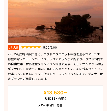
バリ島
5.00/5.00
バリの魅力を満喫できる、ウブドとタナロット寺院を巡るツアーです。
緑豊かなテガラランのライステラスでのランチに始まり、ウブド市内で
の自由散策、世界遺産タマンアユン寺院の見学、そしてサンセットの名
所タナロット寺院へご案内。美しい夕景とともに、心に残るひとときを
お楽しみください。ランチ付きのベーシックプランに加え、ディナー付
きプランもご用意しています。
¥13,580~
USD85~
(税込)
ツアー催行日:
毎日