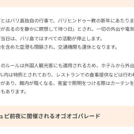
ピとはバリ島独自の行事で、バリヒンドゥー教の新年にあたりま
霊が去るのを静かに瞑想して待つ日」とされ、一切の外出や電
ピ当日は、バリ島ではすべての活動が停止します。
機を含めた空港も閉鎖され、交通機関も運休となります。
らのルールは外国人観光客にも適用されるため、ホテルから外
テル内は特例とされており、レストランでの食事提供などは行わ
合があり、館内が暗くなる、客室で照明をつける際はカーテンを
ともあります。
ュピ前夜に開催されるオゴオゴパレード