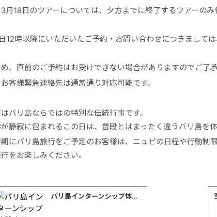
、3月18日のツアーについては、夕方までに終了するツアーの
8日12時以降にいただいたご予約・お問い合わせにつきまして
ため、直前のご予約はお受けできない場合がありますのでご了
、お客様緊急連絡先は通常通り対応可能です。
ピはバリ島ならではの特別な伝統行事です。
体が静寂に包まれるこの日は、普段とはまったく違うバリ島を体
時期にバリ島旅行をご予定のお客様は、ニュピの日程や行動制
旅行をお楽しみください。
バリ島インターンシップ体験｜サステナブル観光とSDGsを学ぶITDC視察