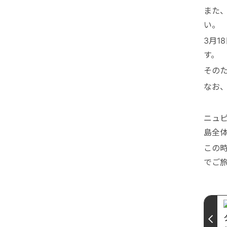
また
い。
3月1
す。
その
なお
ニュ
島全
この
でご