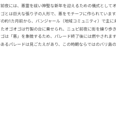
ピ前夜には、悪霊を祓い神聖な新年を迎えるための儀式として
オゴとは巨大な張り子の人形で、悪をモチーフに作られています
ピの約1カ月前から、バンジャール（地域コミュニティ）で主に
したオゴオゴは竹製の台に乗せられ、ニュピ前夜に街を練り歩
オゴは「悪」を象徴するため、パレード終了後には燃やされま
のあるパレードは見ごたえがあり、この時期ならではのバリ島の