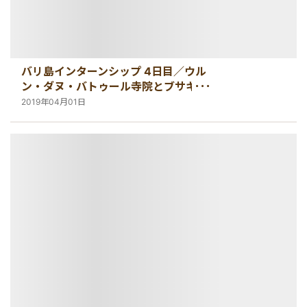
バリ島インターンシップ 4日目／ウル
ン・ダヌ・バトゥール寺院とブサキ寺
院への参拝【バリ島・インターンシッ
2019年04月01日
プ情報】