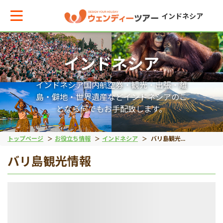
インドネシア
インドネシア
メインメニューへ戻る
メインメニューへ戻る
戻る
戻る
戻る
戻る
インドネシア国内航空券・観光・出張・離
テーマから現地ツアーを探す
エリアからお役立ち情報を探す
動物系
離島ツアー
世界遺産
秘境
島・僻地・世界遺産などインドネシアのこ
となら何でもお手配致します。
動物系
タイ
象
レンボンガン島
ボロブドゥール遺跡
タナトラジャ
トップページ
お役立ち情報
インドネシア
バリ島観光情報
バリ島観光情報
離島ツアー
インドネシア
コモドドラゴン
ヌサペニダ島
プランバナン遺跡
ブロモ山
留学
ベトナム
オラウータン
プラウスリブ
サンギラン（ジャワ原
イジェン山