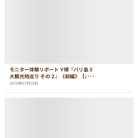
秘境
モニター体験リポート Y様『バリ島３
大観光地巡り その２』《前編》【バリ
島・観光情報】
2019年07月29日