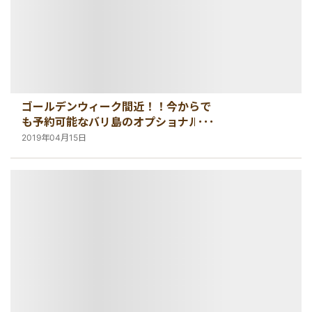
ゴールデンウィーク間近！！今からで
も予約可能なバリ島のオプショナルツ
アー特集【バリ島・観光情報】
2019年04月15日