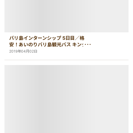
バリ島インターンシップ 5日目／格
安！あいのりバリ島観光バス キンタマ
ーニ＆ウブド号を体験【バリ島・イン
2019年04月02日
ターンシップ情報】