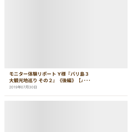
港VIPアシスト
マレーシア
サファリパーク
ロンボク島
コモド島
空港送迎
シンガポール
動物園
ギリ島
オンライン体験
カンボジア
インターンシップ
モニター体験リポート Y様『バリ島３
世界遺産
大観光地巡り その２』《後編》【バリ
島・観光情報】
2019年07月30日
車チャーター
出張サポート