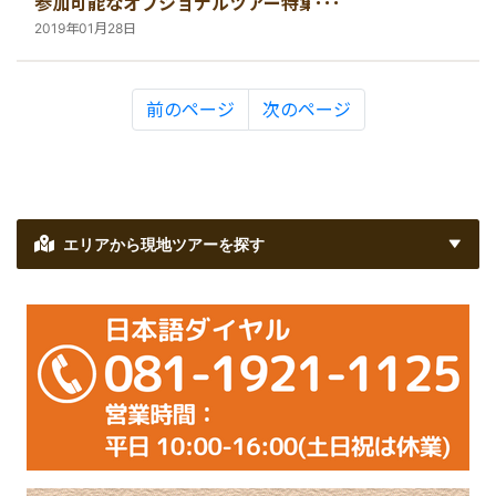
参加可能なオプショナルツアー特集
【バリ島・オプショナルツアー情報】
2019年01月28日
前のページ
次のページ
エリアから現地ツアーを探す