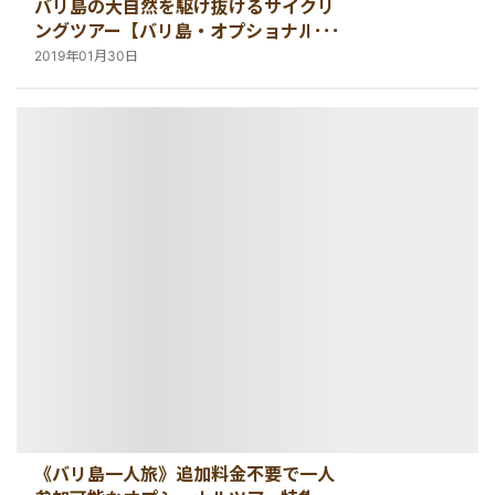
バリ島の大自然を駆け抜けるサイクリ
ングツアー【バリ島・オプショナルツ
アー情報】
2019年01月30日
《バリ島一人旅》追加料金不要で一人