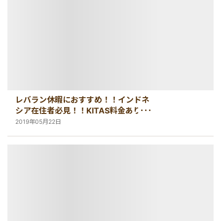
レバラン休暇におすすめ！！インドネ
シア在住者必見！！KITAS料金ありの
バリ島オプショナルツアー特集【バリ
2019年05月22日
島・観光情報】