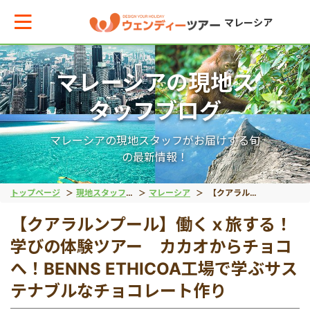
マレーシア
マレーシアの現地ス
メインメニューへ戻る
メインメニューへ戻る
戻る
戻る
戻る
戻る
戻る
戻る
タッフブログ
テーマから現地ツアーを探す
エリアからお役立ち情報を探す
世界遺産（文化）
世界遺産（自然）
動物
絶景アイランド
マレーシア国外
宿泊パッケージ
マレーシアの現地スタッフがお届けする旬
の最新情報！
世界遺産（文化）
タイ
マラッカ
キナバル公園
オランウータン
ガヤ島
ブルネイ旅行
秘境ツアー
トップページ
現地スタッフブログ
マレーシア
【クアラルンプール】働くｘ旅する！学びの体験ツアー カカオからチョコへ！BENNS ETHICOA工場で学ぶサステナブルなチョコレート作り
【クアラルンプール】働くｘ旅する！
世界遺産（自然）
インドネシア
ジョージタウン
グヌン・ムル国立公園
リバーサファリ
サピ島
学びの体験ツアー カカオからチョコ
へ！BENNS ETHICOA工場で学ぶサス
動物
ベトナム
ホタル
テナブルなチョコレート作り