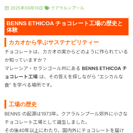
絶景アイランド
マレーシア
2025年09月16日
クアラルンプール
マレーシア国外
シンガポール
BENNS ETHICOA チョコレート工場の歴史と
体験
宿泊パッケージ
カンボジア
カカオから学ぶサステナビリティー
チョコレートは、カカオの実からどのように作られている
か知っていますか？
お得なプロモーション
マレーシア・セランゴール州にある
BENNS ETHICOA チ
ョコレート工場
は、その答えを探しながら “エシカルな
空港送迎
食” を学べる場所です。
車チャーター
工場の歴史
BENNS の起源は1973年。クアラルンプール郊外に小さな
出張サポート
チョコレート工場として誕生しました。
その後40年以上にわたり、国内外にチョコレートを届け