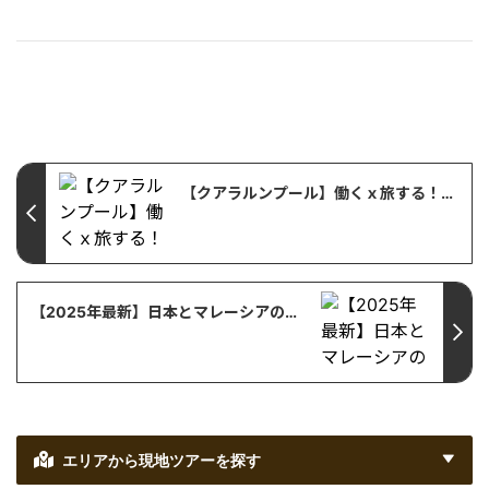
【クアラルンプール】働くｘ旅する！学びの体験ツアー KLフォレストエコパークで癒しの時間｜都会の真ん中で自然を感じる散歩コース
【2025年最新】日本とマレーシアの物価比較｜飲食・映画・遊園地チケットの値段を徹底調査
エリアから現地ツアーを探す