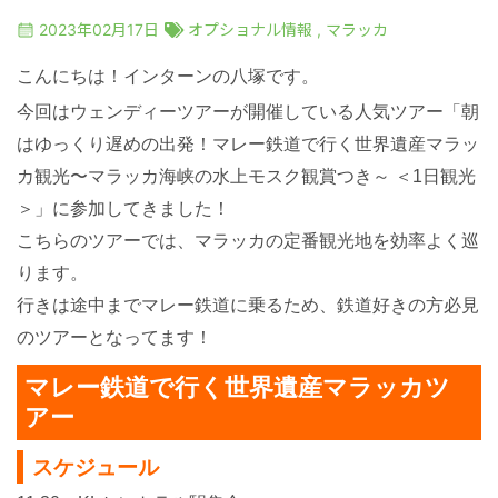
絶景アイランド
マレーシア
2023年02月17日
オプショナル情報
,
マラッカ
こんにちは！インターンの八塚です。
マレーシア国外
シンガポール
今回はウェンディーツアーが開催している人気ツアー
「朝
はゆっくり遅めの出発！マレー鉄道で行く世界遺産マラッ
宿泊パッケージ
カンボジア
カ観光〜マラッカ海峡の水上モスク観賞つき～ ＜1日観光
＞」に参加してきました！
お得なプロモーション
こちらのツアーでは、マラッカの定番観光地を効率よく巡
ります。
空港送迎
行きは途中までマレー鉄道に乗るため、鉄道好きの方必見
のツアーとなってます！
車チャーター
マレー鉄道で行く世界遺産マラッカツ
アー
出張サポート
スケジュール