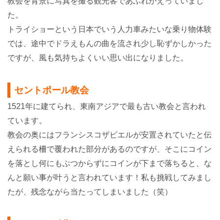
教会を背景に写真を撮る観光客であふれかえっていまし
た。
トライショーという日本でいう人力車みたいな乗り物体験
では、途中でドラえもんの曲を流され少し恥ずかしかった
ですが、風も気持ちよくいい思い出になりました。
セントポール教会
1521年に建てられ、東南アジアで最も古い教会と言われ
ています。
教会の奥にはフランシスコザビエルが安置されていたと伝
えられる柵で覆われた部分があるのですが、
そこにコイン
を落とし何にもぶつからずにコインが下まで落ちると、な
んと願い事が叶うと言われています！
私も挑戦してみまし
たが、残念ながら当たってしまいました（笑）