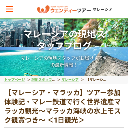
マレーシア
マレーシアの現地ス
メインメニューへ戻る
メインメニューへ戻る
戻る
戻る
戻る
戻る
戻る
戻る
タッフブログ
テーマから現地ツアーを探す
エリアからお役立ち情報を探す
世界遺産（文化）
世界遺産（自然）
動物
絶景アイランド
マレーシア国外
宿泊パッケージ
マレーシアの現地スタッフがお届けする旬
の最新情報！
世界遺産（文化）
タイ
マラッカ
キナバル公園
オランウータン
ガヤ島
ブルネイ旅行
秘境ツアー
トップページ
現地スタッフブログ
マレーシア
【マレーシア・マラッカ】ツアー参加体験記・マレー鉄道で行く世界遺産マラッカ観光～マラッカ海峡の水上モスク観賞つき～ ＜1日観光＞
【マレーシア・マラッカ】ツアー参加
世界遺産（自然）
インドネシア
ジョージタウン
グヌン・ムル国立公園
リバーサファリ
サピ島
体験記・マレー鉄道で行く世界遺産マ
ラッカ観光～マラッカ海峡の水上モス
動物
ベトナム
ホタル
ク観賞つき～ ＜1日観光＞