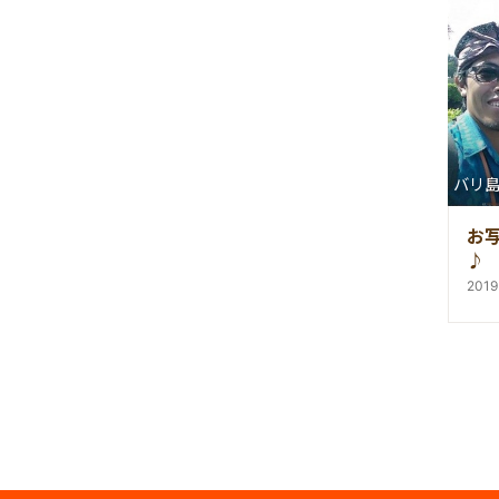
バリ
お
♪
201