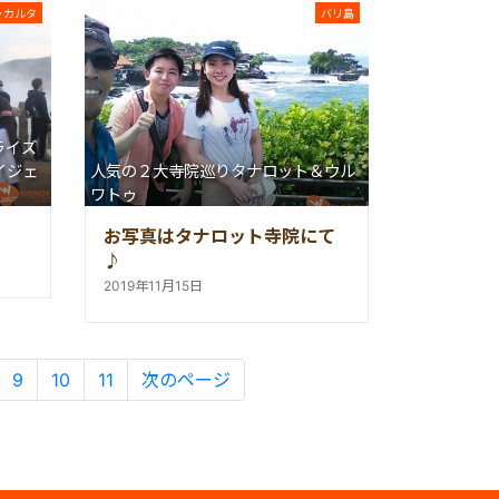
ャカルタ
バリ島
ライズ
イジェ
人気の２大寺院巡りタナロット＆ウル
ワトゥ
お写真はタナロット寺院にて
♪
2019年11月15日
9
10
11
次のページ