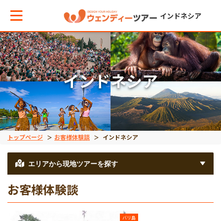
インドネシア
メインメニューへ戻る
メインメニューへ戻る
戻る
戻る
戻る
戻る
インドネシア
テーマから現地ツアーを探す
エリアからお役立ち情報を探す
動物系
離島ツアー
世界遺産
秘境
動物系
タイ
象
レンボンガン島
ボロブドゥール遺跡
タナトラジャ
トップページ
お客様体験談
インドネシア
離島ツアー
インドネシア
コモドドラゴン
ヌサペニダ島
プランバナン遺跡
ブロモ山
エリアから現地ツアーを探す
お客様体験談
留学
ベトナム
オラウータン
プラウスリブ
サンギラン（ジャワ原
イジェン山
バリ島