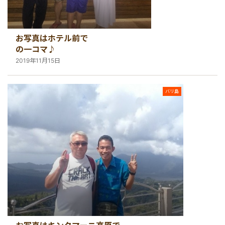
秘境
お写真はホテル前で
の一コマ♪
2019年11月15日
バリ島