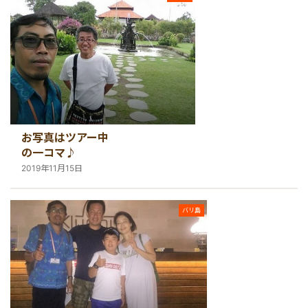
港VIPアシスト
マレーシア
サファリパーク
ロンボク島
コモド島
空港送迎
シンガポール
動物園
ギリ島
オンライン体験
カンボジア
お写真はツアー中
インターンシップ
の一コマ♪
2019年11月15日
世界遺産
バリ島
車チャーター
出張サポート