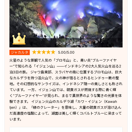
ランキング上位
ジャカルタ
5.00/5.00
火星のような景観で人気の「ブロモ山」と、青い炎“ブルーファイヤ
ー”で知られる「イジェン山」——インドネシアの2大人気火山を巡る2
泊3日の旅。 ジャワ島東部、スラバヤの南に位置するブロモ山は、巨大
なカルデラを持つ活火山で、火の神が宿るとされるヒンドゥー教の聖
地。その幻想的なサンライズは、インドネシア随一の美しさとも称され
ています。 一方、イジェン山では、硫黄ガスが燃焼する際に青く輝
く“ブルーファイヤー”が見られ、まるで異世界のような驚きの光景を体
験できます。 イジェン火山のカルデラ湖「カワ・イジェン（Kawah
Ijen）」は、「緑のクレーター」を意味し、大量の硫黄ガスが溶け込ん
だ高濃度の塩酸によって、湖面は美しく輝くコバルトブルーに染まって
います。