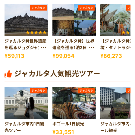
ジャカルタ
ジャカルタ
ジャ
ジャカルタ発世界遺産
【ジャカルタ発】世界
【ジャカルタ発】
を巡るジョグジャカル
遺産を巡る1泊2日ジョ
境・タナトラジャ
タ1日観光
グジャカルタ観光
ラウェシ島）2泊
¥59,113
¥99,054
¥86,273
アー
ジャカルタ人気観光ツアー
ジャカルタ
ジャカルタ
ジャ
ジャカルタ市内1日観
ボゴール1日観光
ジャカルタ市内＆
光ツアー
ール観光
¥33,551