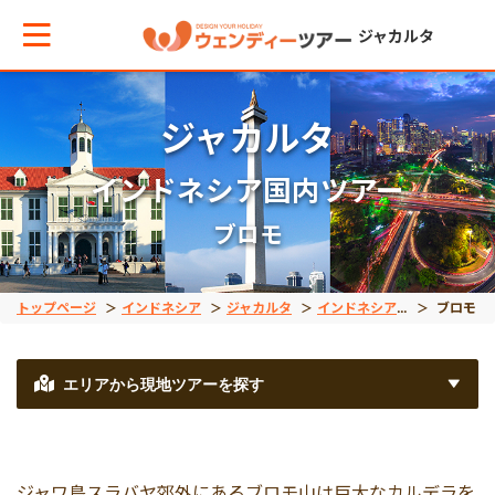
ジャカルタ
ジャカルタ
メインメニューへ戻る
メインメニューへ戻る
戻る
戻る
戻る
戻る
戻る
インドネシア国内ツアー
テーマから現地ツアーを探す
エリアからお役立ち情報を探す
観光
インドネシア国内ツア
世界遺産
出張サポート
秘境
ブロモ
観光
タイ
半日観光
スラウェシ島
ボロブドゥール遺跡
車チャーター
タナトラジャ
トップページ
インドネシア
ジャカルタ
インドネシア国内ツアー
ブロモ
プラウスリブ
インドネシア
一日観光
カリマンタン島
プランバナン遺跡
空港送迎
オラウータン
エリアから現地ツアーを探す
インドネシア国内ツアー
ベトナム
ジョグジャカルタ
コモド島
空港VIPアシスト
ジャワ島スラバヤ郊外にあるブロモ山は巨大なカルデラを