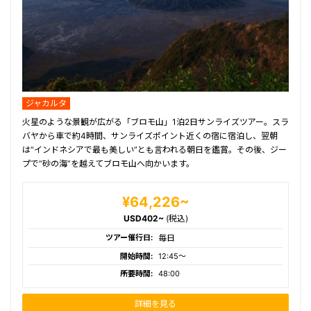
ジャカルタ
火星のような景観が広がる「ブロモ山」1泊2日サンライズツアー。スラ
バヤから車で約4時間、サンライズポイント近くの宿に宿泊し、翌朝
は“インドネシアで最も美しい”とも言われる朝日を鑑賞。その後、ジー
プで“砂の海”を越えてブロモ山へ向かいます。
¥64,226~
USD402~
(税込)
ツアー催行日:
毎日
開始時間:
12:45〜
所要時間:
48:00
詳細を見る