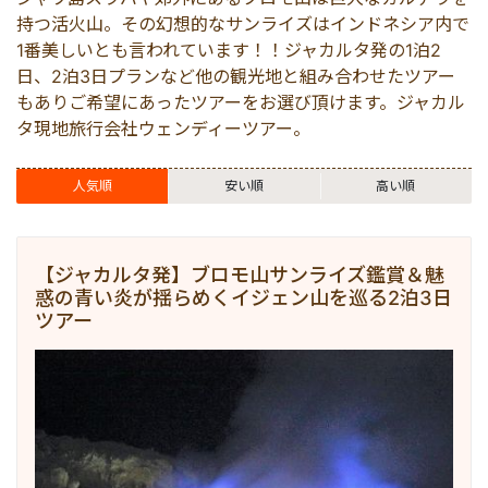
世界遺産
マレーシア
コモド島
サンギラン（ジャワ原
ビジネスサポート
持つ活火山。その幻想的なサンライズはインドネシア内で
1番美しいとも言われています！！ジャカルタ発の1泊2
日、2泊3日プランなど他の観光地と組み合わせたツアー
出張サポート
シンガポール
ブロモ
もありご希望にあったツアーをお選び頂けます。ジャカル
タ現地旅行会社ウェンディーツアー。
秘境
カンボジア
イジェン
人気順
安い順
高い順
バンドン
【ジャカルタ発】ブロモ山サンライズ鑑賞＆魅
惑の青い炎が揺らめくイジェン山を巡る2泊3日
ツアー