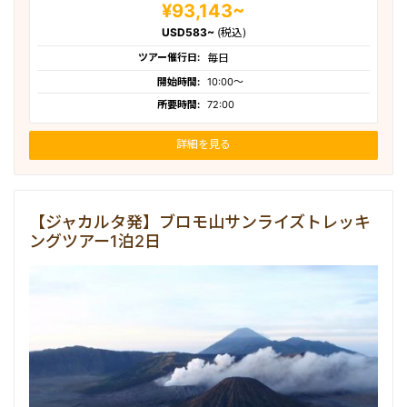
¥93,143~
USD583~
(税込)
ツアー催行日:
毎日
開始時間:
10:00〜
所要時間:
72:00
詳細を見る
【ジャカルタ発】ブロモ山サンライズトレッキ
ングツアー1泊2日