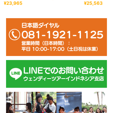
¥23,965
¥25,563