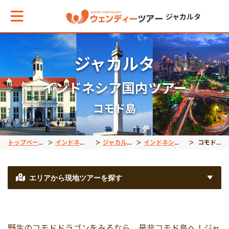
ジャカルタ
ジャカルタ
メインメニューへ戻る
メインメニューへ戻る
戻る
戻る
戻る
戻る
戻る
インドネシア国内ツアー
テーマから現地ツアーを探す
エリアからお役立ち情報を探す
観光
インドネシア国内ツア
世界遺産
出張サポート
秘境
コモド島
観光
タイ
半日観光
スラウェシ島
ボロブドゥール遺跡
車チャーター
タナトラジャ
トップページ
インドネシア
ジャカルタ
インドネシア国内ツアー
コモド島
プラウスリブ
インドネシア
一日観光
カリマンタン島
プランバナン遺跡
空港送迎
オラウータン
エリアから現地ツアーを探す
インドネシア国内ツアー
ベトナム
ジョグジャカルタ
コモド島
空港VIPアシスト
野生のコモドドラゴンをみるなら、是非コモド島へ！ジャ