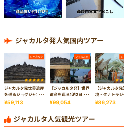
ジャカルタ発人気国内ツアー
ジャカルタ
ジャカルタ
ジャ
ジャカルタ発世界遺産
【ジャカルタ発】世界
【ジャカルタ発】
を巡るジョグジャカル
遺産を巡る1泊2日ジョ
境・タナトラジャ
タ1日観光
グジャカルタ観光
ラウェシ島）2泊
¥59,113
¥99,054
¥86,273
アー
ジャカルタ人気観光ツアー