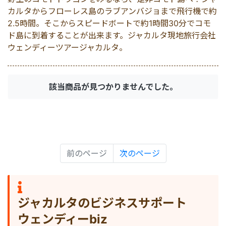
世界遺産
マレーシア
コモド島
サンギラン（ジャワ原
ビジネスサポート
カルタからフローレス島のラブアンバジョまで飛行機で約
2.5時間。そこからスピードボートで約1時間30分でコモ
ド島に到着することが出来ます。ジャカルタ現地旅行会社
出張サポート
シンガポール
ブロモ
ウェンディーツアージャカルタ。
秘境
カンボジア
イジェン
該当商品が見つかりませんでした。
バンドン
前のページ
次のページ
ジャカルタのビジネスサポート
ウェンディーbiz