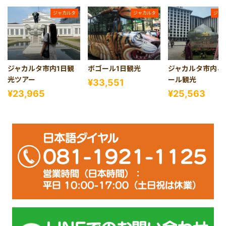
ジャカルタ
ジャカルタ
ジャ
ジャカルタ市内1日観
ボゴール1日観光
ジャカルタ市内＆
光ツアー
ール観光
¥33,551
¥23,965
¥25,563