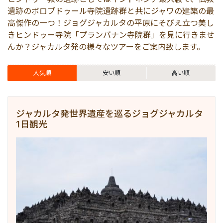
世界遺産
マレーシア
コモド島
サンギラン（ジャワ原
ビジネスサポート
遺跡のボロブドゥール寺院遺跡群と共にジャワの建築の最
高傑作の一つ！ジョグジャカルタの平原にそびえ立つ美し
きヒンドゥー寺院「プランバナン寺院群」を見に行きませ
出張サポート
シンガポール
ブロモ
んか？ジャカルタ発の様々なツアーをご案内致します。
秘境
カンボジア
イジェン
人気順
安い順
高い順
バンドン
ジャカルタ発世界遺産を巡るジョグジャカルタ
1日観光