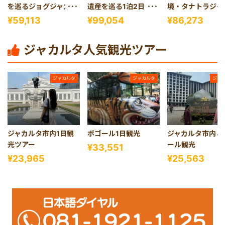
を巡るジョグジャカル
遺産を巡る1泊2日ジョ
境・タナトラジャ
タ1日観光
グジャカルタ観光
ラウェシ島）2泊
¥59,113
¥99,054
¥86,273
アー
ジャカルタ人気観光ツアー
ジャカルタ
ジャカルタ
ジャ
ジャカルタ市内1日観
ボゴール1日観光
ジャカルタ市内＆
光ツアー
ール観光
¥33,551
¥23,965
¥25,563