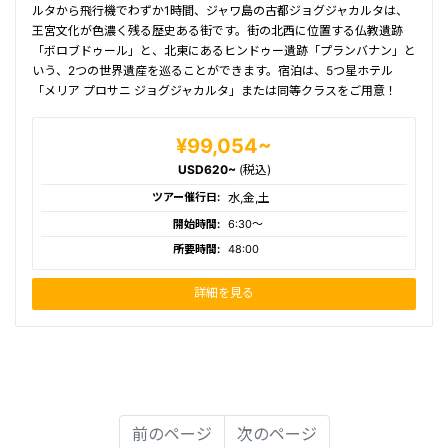
ルタから飛行機でわずか1時間、ジャワ島の古都ジョグジャカルタは、
王宮文化が色濃く残る歴史ある街です。街の北西に位置する仏教遺跡
「ボロブドゥール」と、北東にあるヒンドゥー遺跡「プランバナン」と
いう、2つの世界遺産を巡ることができます。宿泊は、5つ星ホテル
「メリア プロサニ ジョグジャカルタ」または同等クラスをご用意！
¥99,054~
USD620~
(税込)
ツアー催行日:
水,金,土
開始時間:
6:30〜
所要時間:
48:00
詳細を見る
前のページ
次のページ