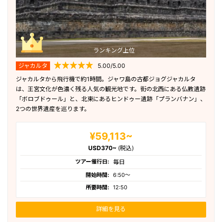
ランキング上位
ジャカルタ
5.00/5.00
ジャカルタから飛行機で約1時間。ジャワ島の古都ジョグジャカルタ
は、王宮文化が色濃く残る人気の観光地です。街の北西にある仏教遺跡
「ボロブドゥール」と、北東にあるヒンドゥー遺跡「プランバナン」、
2つの世界遺産を巡ります。
¥59,113~
USD370~
(税込)
ツアー催行日:
毎日
開始時間:
6:50〜
所要時間:
12:50
詳細を見る