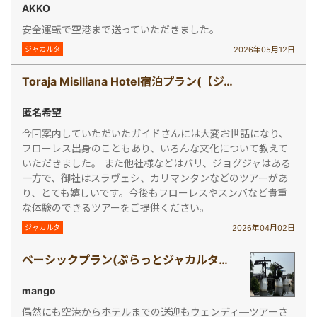
AKKO
安全運転で空港まで送っていただきました。
2026年05月12日
ジャカルタ
Toraja Misiliana Hotel宿泊プラン(【ジャカルタ発】 秘境・タナトラジャ（スラウェシ島）2泊3日ツアー)
匿名希望
今回案内していただいたガイドさんには大変お世話になり、
フローレス出身のこともあり、いろんな文化について教えて
いただきました。 また他社様などはバリ、ジョグジャはある
一方で、御社はスラヴェシ、カリマンタンなどのツアーがあ
り、とても嬉しいです。今後もフローレスやスンバなど貴重
な体験のできるツアーをご提供ください。
2026年04月02日
ジャカルタ
ベーシックプラン(ぷらっとジャカルタ半日観光ツアー)
mango
偶然にも空港からホテルまでの送迎もウェンディ―ツアーさ