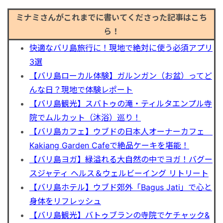
秘境
ミナミさんがこれまでに書いてくださった記事はこち
ら！
快適なバリ島旅行に！現地で絶対に使う必須アプリ
3選
【バリ島ローカル体験】ガルンガン（お盆）ってど
んな日？現地で体験レポート
【バリ島観光】スバトゥの滝・ティルタエンプル寺
院でムルカット（沐浴）巡り！
【バリ島カフェ】ウブドの日本人オーナーカフェ
Kakiang Garden Cafeで絶品ケーキを堪能！
【バリ島ヨガ】緑溢れる大自然の中でヨガ！バグー
スジャティ ヘルス＆ウェルビーイング リトリート
【バリ島ホテル】ウブド郊外「Bagus Jati」で心と
身体をリフレッシュ
【バリ島観光】バトゥブランの寺院でケチャック&