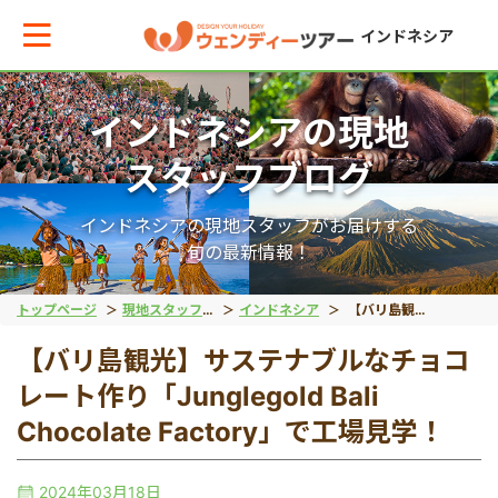
インドネシア
インドネシアの現地
メインメニューへ戻る
メインメニューへ戻る
戻る
戻る
戻る
戻る
スタッフブログ
テーマから現地ツアーを探す
エリアからお役立ち情報を探す
動物系
離島ツアー
世界遺産
秘境
インドネシアの現地スタッフがお届けする
旬の最新情報！
動物系
タイ
象
レンボンガン島
ボロブドゥール遺跡
タナトラジャ
トップページ
現地スタッフブログ
インドネシア
【バリ島観光】サステナブルなチョコレート作り「Junglegold Bali Chocolate Factory」で工場見学！
【バリ島観光】サステナブルなチョコ
離島ツアー
インドネシア
コモドドラゴン
ヌサペニダ島
プランバナン遺跡
ブロモ山
レート作り「Junglegold Bali
Chocolate Factory」で工場見学！
留学
ベトナム
オラウータン
プラウスリブ
サンギラン（ジャワ原
イジェン山
2024年03月18日