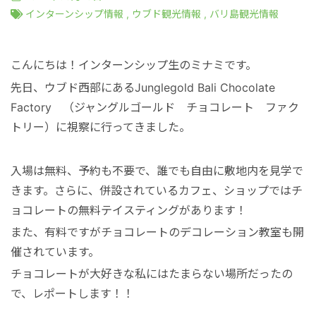
港VIPアシスト
マレーシア
サファリパーク
ロンボク島
コモド島
インターンシップ情報
,
ウブド観光情報
,
バリ島観光情報
空港送迎
シンガポール
動物園
ギリ島
こんにちは！インターンシップ生のミナミです。
先日、ウブド西部にあるJunglegold Bali Chocolate
オンライン体験
カンボジア
Factory （ジャングルゴールド チョコレート ファク
トリー）に視察に行ってきました。
インターンシップ
入場は無料、予約も不要で、誰でも自由に敷地内を見学で
きます。さらに、併設されているカフェ、ショップではチ
世界遺産
ョコレートの無料テイスティングがあります！
また、有料ですがチョコレートのデコレーション教室も開
車チャーター
催されています。
チョコレートが大好きな私にはたまらない場所だったの
出張サポート
で、レポートします！！