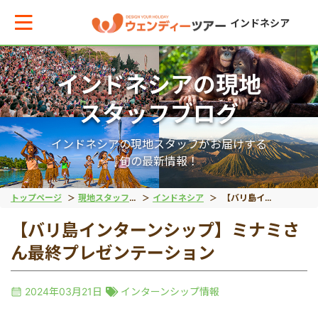
インドネシア
インドネシアの現地
メインメニューへ戻る
メインメニューへ戻る
戻る
戻る
戻る
戻る
スタッフブログ
テーマから現地ツアーを探す
エリアからお役立ち情報を探す
動物系
離島ツアー
世界遺産
秘境
インドネシアの現地スタッフがお届けする
旬の最新情報！
動物系
タイ
象
レンボンガン島
ボロブドゥール遺跡
タナトラジャ
トップページ
現地スタッフブログ
インドネシア
【バリ島インターンシップ】ミナミさん最終プレゼンテーション
【バリ島インターンシップ】ミナミさ
離島ツアー
インドネシア
コモドドラゴン
ヌサペニダ島
プランバナン遺跡
ブロモ山
ん最終プレゼンテーション
留学
ベトナム
オラウータン
プラウスリブ
サンギラン（ジャワ原
イジェン山
2024年03月21日
インターンシップ情報