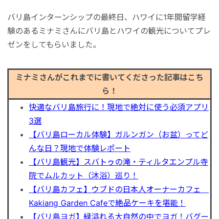
港VIPアシスト
マレーシア
サファリパーク
ロンボク島
コモド島
バリ島インターンシップの最終日、ハワイに1年間留学経
験のあるミナミさんにバリ島とハワイの観光についてプレ
空港送迎
シンガポール
動物園
ギリ島
ゼンをしてもらいました。
オンライン体験
カンボジア
ミナミさんがこれまでに書いてくださった記事はこち
ら！
インターンシップ
快適なバリ島旅行に！現地で絶対に使う必須アプリ
3選
世界遺産
【バリ島ローカル体験】ガルンガン（お盆）ってど
んな日？現地で体験レポート
【バリ島観光】スバトゥの滝・ティルタエンプル寺
車チャーター
院でムルカット（沐浴）巡り！
【バリ島カフェ】ウブドの日本人オーナーカフェ
出張サポート
Kakiang Garden Cafeで絶品ケーキを堪能！
【バリ島ヨガ】緑溢れる大自然の中でヨガ！バグー