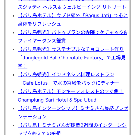
秘境
スジャティ ヘルス＆ウェルビーイング リトリート
【バリ島ホテル】ウブド郊外「Bagus Jati」で心と
身体をリフレッシュ
【バリ島観光】バトゥブランの寺院でケチャック&
ファイヤーダンス鑑賞
【バリ島観光】サステナブルなチョコレート作り
「Junglegold Bali Chocolate Factory」で工場見
学！
【バリ島観光】インドネシア料理レストラン
「Cafe Lotus」で水の宮殿をバックにディナー
【バリ島ホテル】モンキーフォレストのすぐ側！
Champlung Sari Hotel & Spa Ubud
【バリ島インターンシップ】ミナミさん最終プレゼ
ンテーション
【バリ島】ミナミさんが期間2週間のインターンシ
ップを終えての感想