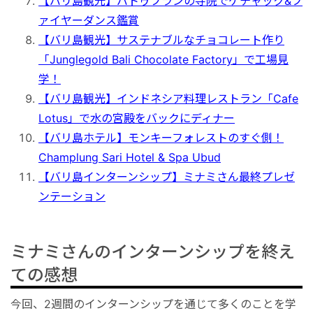
【バリ島観光】バトゥブランの寺院でケチャック&フ
秘境
ァイヤーダンス鑑賞
【バリ島観光】サステナブルなチョコレート作り
「Junglegold Bali Chocolate Factory」で工場見
学！
【バリ島観光】インドネシア料理レストラン「Cafe
Lotus」で水の宮殿をバックにディナー
【バリ島ホテル】モンキーフォレストのすぐ側！
Champlung Sari Hotel & Spa Ubud
【バリ島インターンシップ】ミナミさん最終プレゼ
ンテーション
ミナミさんのインターンシップを終え
ての感想
今回、2週間のインターンシップを通じて多くのことを学