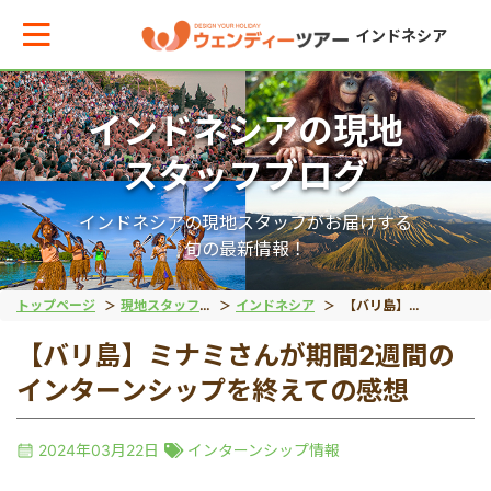
インドネシア
インドネシアの現地
メインメニューへ戻る
メインメニューへ戻る
戻る
戻る
戻る
戻る
スタッフブログ
テーマから現地ツアーを探す
エリアからお役立ち情報を探す
動物系
離島ツアー
世界遺産
秘境
インドネシアの現地スタッフがお届けする
旬の最新情報！
動物系
タイ
象
レンボンガン島
ボロブドゥール遺跡
タナトラジャ
トップページ
現地スタッフブログ
インドネシア
【バリ島】ミナミさんが期間2週間のインターンシップを終えての感想
【バリ島】ミナミさんが期間2週間の
離島ツアー
インドネシア
コモドドラゴン
ヌサペニダ島
プランバナン遺跡
ブロモ山
インターンシップを終えての感想
留学
ベトナム
オラウータン
プラウスリブ
サンギラン（ジャワ原
イジェン山
2024年03月22日
インターンシップ情報