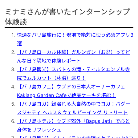
港VIPアシスト
マレーシア
サファリパーク
ロンボク島
コモド島
ミナミさんが書いたインターンシップ
体験談
空港送迎
シンガポール
動物園
ギリ島
快適なバリ島旅行に！現地で絶対に使う必須アプリ3
オンライン体験
カンボジア
選
【バリ島ローカル体験】ガルンガン（お盆）ってど
んな日？現地で体験レポート
インターンシップ
【バリ島観光】スバトゥの滝・ティルタエンプル寺
院でムルカット（沐浴）巡り！
世界遺産
【バリ島カフェ】ウブドの日本人オーナーカフェ
Kakiang Garden Cafeで絶品ケーキを堪能！
車チャーター
【バリ島ヨガ】緑溢れる大自然の中でヨガ！バグー
スジャティ ヘルス＆ウェルビーイング リトリート
【バリ島ホテル】ウブド郊外「Bagus Jati」で心と
出張サポート
身体をリフレッシュ