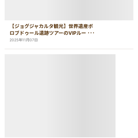
【ジョグジャカルタ観光】世界遺産ボ
ロブドゥール遺跡ツアーのVIPルートと
一般ルートとの違いを解説
2025年11月07日