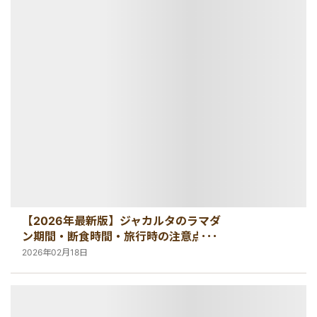
港VIPアシスト
マレーシア
サファリパーク
ロンボク島
コモド島
空港送迎
シンガポール
動物園
ギリ島
オンライン体験
カンボジア
インターンシップ
世界遺産
【2026年最新版】ジャカルタのラマダ
ン期間・断食時間・旅行時の注意点ま
車チャーター
とめ
2026年02月18日
出張サポート