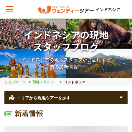
インドネシア
インドネシアの現地
メインメニューへ戻る
メインメニューへ戻る
戻る
戻る
戻る
戻る
スタッフブログ
テーマから現地ツアーを探す
エリアからお役立ち情報を探す
動物系
離島ツアー
世界遺産
秘境
インドネシアの現地スタッフがお届けする
旬の最新情報！
動物系
タイ
象
レンボンガン島
ボロブドゥール遺跡
タナトラジャ
トップページ
現地スタッフブログ
インドネシア
離島ツアー
インドネシア
コモドドラゴン
ヌサペニダ島
プランバナン遺跡
ブロモ山
エリアから現地ツアーを探す
新着情報
留学
ベトナム
オラウータン
プラウスリブ
サンギラン（ジャワ原
イジェン山