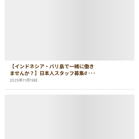
【インドネシア・バリ島で一緒に働き
ませんか？】日本人スタッフ募集のお
知らせ <海外・求人>
2025年11月19日