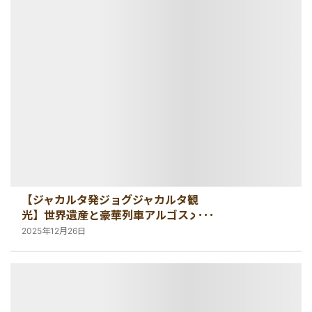
秘境
【ジャカルタ発ジョグジャカルタ観
光】世界遺産と豪華列車アルゴスメル
を満喫する1泊2日
2025年12月26日