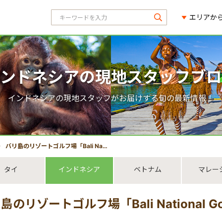
エリアか
ンドネシアの現地スタッフブロ
インドネシアの現地スタッフがお届けする旬の最新情報！
バリ島のリゾートゴルフ場「Bali National Golf Club」【インターンシップ】
タイ
インドネシア
ベトナム
マレー
島のリゾートゴルフ場「Bali National G
】