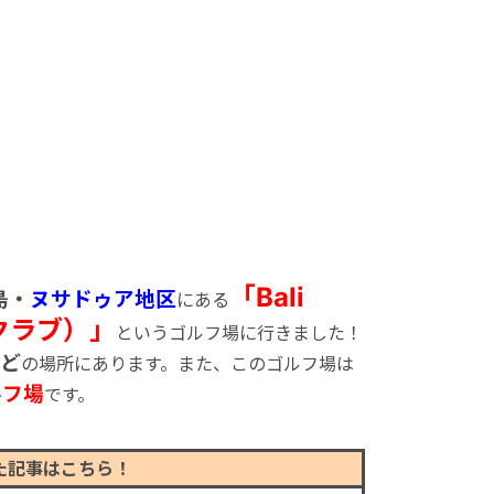
「Bali
島・
ヌサドゥア地区
にある
フクラブ）」
というゴルフ場に行きました！
ど
の場所にあります。また、このゴルフ場は
ルフ場
です。
た記事はこちら！