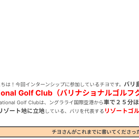
バリ
にちは！今回インターンシップに参加しているチヨです。
tional Golf Club（バリナショナルゴル
車で２５分ほ
 National Golf Clubは、ングラライ国際空港から
リゾート地に立地
リゾートゴ
している、バリを代表する
チヨさんがこれまでに書いてくださっ