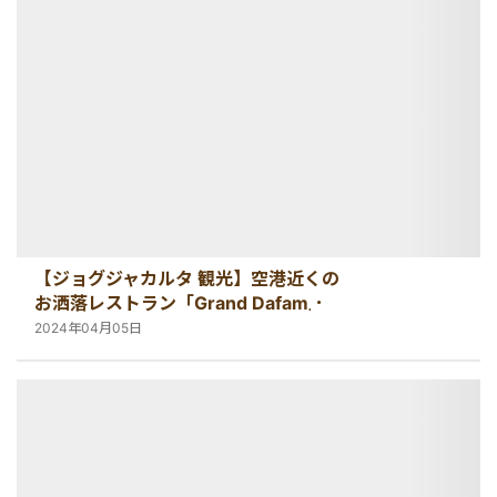
港VIPアシスト
マレーシア
サファリパーク
ロンボク島
コモド島
空港送迎
シンガポール
動物園
ギリ島
オンライン体験
カンボジア
インターンシップ
【ジョグジャカルタ 観光】空港近くの
世界遺産
お洒落レストラン「Grand Dafam」
2024年04月05日
車チャーター
出張サポート