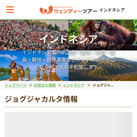
インドネシア
インドネシア
メインメニューへ戻る
メインメニューへ戻る
戻る
戻る
戻る
戻る
インドネシア国内航空券・観光・出張・離
テーマから現地ツアーを探す
エリアからお役立ち情報を探す
動物系
離島ツアー
世界遺産
秘境
島・僻地・世界遺産などインドネシアのこ
となら何でもお手配致します。
動物系
タイ
象
レンボンガン島
ボロブドゥール遺跡
タナトラジャ
トップページ
お役立ち情報
インドネシア
ジョグジャカルタ情報
ジョグジャカルタ情報
離島ツアー
インドネシア
コモドドラゴン
ヌサペニダ島
プランバナン遺跡
ブロモ山
留学
ベトナム
オラウータン
プラウスリブ
サンギラン（ジャワ原
イジェン山