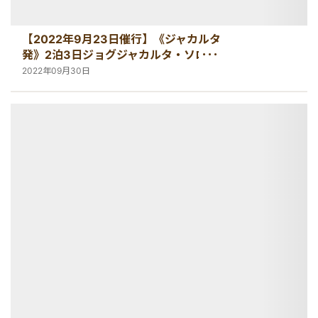
【2022年9月23日催行】《ジャカルタ
発》2泊3日ジョグジャカルタ・ソロ観
光(一部制限ありでの催行)
2022年09月30日