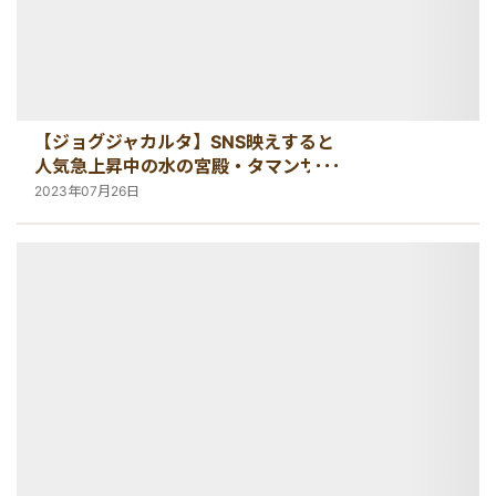
【ジョグジャカルタ】SNS映えすると
人気急上昇中の水の宮殿・タマンサリ
(Taman Sari)
2023年07月26日